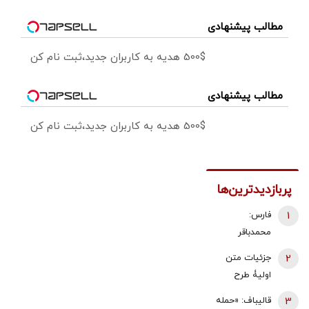
مطالب پیشنهادی
500$ هدیه به کاربران جدید،ثبت نام کن
مطالب پیشنهادی
500$ هدیه به کاربران جدید،ثبت نام کن
پربازدیدترین‌ها
1
فارس:
محمدباقر
ذوالقدر استعفا
2
جزئیات متن
داد/ محسن
اولیۀ طرح
رضایی دبیر
راهبردی
3
قالیباف: «حمله
شورای عالی