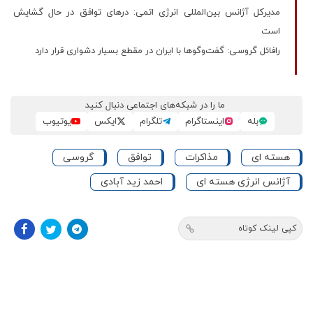
مدیرکل آژانس بین‌المللی انرژی اتمی: درهای توافق در حال گشایش
است
رافائل گروسی: گفت‌وگوها با ایران در مقطع بسیار دشواری قرار دارد
ما را در شبکه‌های اجتماعی دنبال کنید
بله
اینستاگرام
تلگرام
ایکس
یوتیوب
هسته ای
مذاکرات
توافق
گروسی
آژانس انرژی هسته ای
احمد زید آبادی
کپی لینک کوتاه