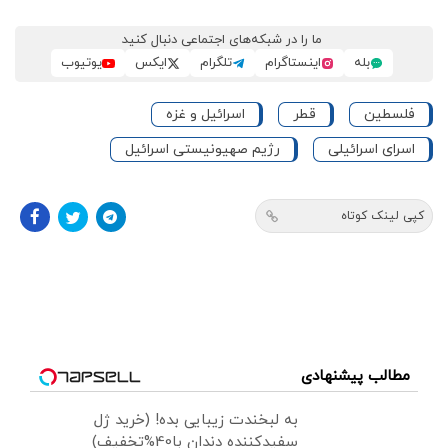
ما را در شبکه‌های اجتماعی دنبال کنید
بله
اینستاگرام
تلگرام
ایکس
یوتیوب
فلسطین
قطر
اسرائیل و غزه
اسرای اسرائیلی
رژیم صهیونیستی اسرائیل
کپی لینک کوتاه
مطالب پیشنهادی
به لبخندت زیبایی بده! (خرید ژل
سفیدکننده دندان با40%تخفیف)