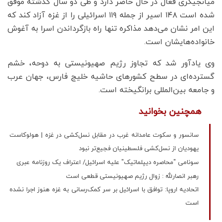
میانجیگری فعال در حال حاضر دارد و طی دو سال گذشته موفق
شده است ۱۴۸ اسیر از جمله ۱۱۹ اسرائیلی را از غزه آزاد کند که
این امر نشان می‌دهد مذاکره تنها راه بازگرداندن اسرا به آغوش
خانواده‌هایشان است.
وی یادآور شد که تجاوز رژیم صهیونیستی به دوحه، خشم
گسترده‌ای در سطح کشورهای حاشیه خلیج فارس، جهان عرب
و جامعه بین‌المللی برانگیخته است.
همچنین بخوانید
سانسور و سکوت عامدانه غرب در مقابل نسل‌کشی در غزه | هولوکاست
یهودیان از نسل‌کشی فلسطینیان فجیع‌تر نبود
سونامی "محاصره دیپلماتیک" علیه اسرائیل/ اعتراف یک روزنامه عبری
رهبر انصارلله : زوال رژیم صهیونیستی قطعی است
اتحادیه اروپا: توافق با اسرائیل بر سر کمک‌رسانی به غزه هنوز اجرا نشده
است