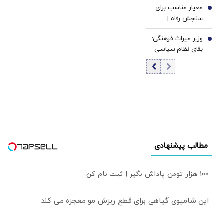
معیار مناسب برای
عاجز می‌بیند، به
6
سنجش رفاه |
تحریم پناه می‌برد
مسائل اقتصاد
وزیر میراث فرهنگی:
سیاسی حول آثار
7
بقای نظام سیاسی
توزیعی می‌چرخند |
به بقای جامعه و
معیار پارتو ما را به
بقای ایران بزرگ گره
سمت رویکرد کوز
خورده است +عکس
سوق می‌دهد
مطالب پیشنهادی
100 هزار تومن پاداش بگیر | ثبت نام کن
این شامپوی گیاهی برای قطع ریزش مو معجزه می کند