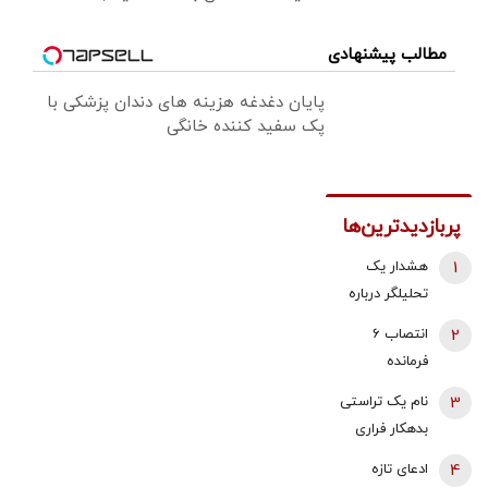
مطالب پیشنهادی
پایان دغدغه هزینه های دندان پزشکی با
پک سفید کننده خانگی
پربازدیدترین‌ها
1
هشدار یک
تحلیلگر درباره
حمله احتمالی
2
انتصاب 6
آمریکا و
فرمانده
اسرائیل به
عالی‌رتبه
3
نام یک تراستی
ایران/ ایران با
نظامی با حکم
بدهکار فراری
پاسخی کوبنده
رهبر انقلاب |
اعلام شد | یک
به هرگونه
4
ادعای تازه
سرلشکر وحیدی
دهه شصتی 40
حمله احتمالی