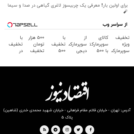
برای اولین بار❗ معرفی یک چربیسوز لاغری گیاهی در صدا و سیما
🧨
از سراسر وب
تخفیف
کالای
از
با
500 هزار
با
ویژه
سوپرمارکتی
سوپرمارکت
تخفیف
تومان
تخفیف
سوپرمارکت
با 500
دیجی
500
تخفیف
در
دیجی
هزار
کالا 500
هزارتومن
سوپرمارکت
سوپرمارکت
کالا
تومان
هزارتومان
در
دیجی
دیجی
تخفیف
تخفیف
سوپرمارکت
کالا
کالا
از دیجی
بگیر
دیجی
موجود
کالا
کالا
است
موجود
است
آدرس: تهران - خیابان قائم مقام فراهانی - خیابان شهید محمدی خدری (شاهین)
پلاک ۵