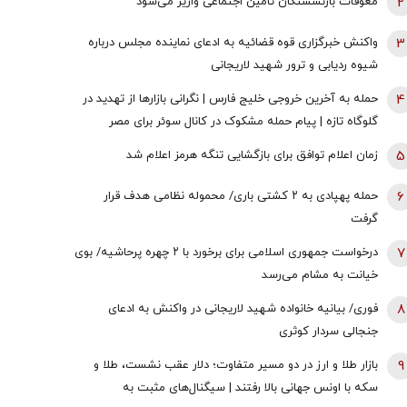
2
معوقات بازنشستگان تأمین اجتماعی واریز می‌شود
3
واکنش خبرگزاری قوه قضائیه به ادعای نماینده مجلس درباره
شیوه ردیابی و ترور شهید لاریجانی
4
حمله به آخرین خروجی خلیج فارس | نگرانی بازارها از تهدید در
گلوگاه تازه | پیام حمله مشکوک در کانال سوئر برای مصر
چیست؟
5
زمان اعلام توافق برای بازگشایی تنگه هرمز اعلام شد
6
حمله پهپادی به ۲ کشتی باری/ محموله نظامی هدف قرار
گرفت
7
درخواست جمهوری اسلامی برای برخورد با ۲ چهره پرحاشیه/ بوی
خیانت به مشام می‌رسد
8
فوری/ بیانیه خانواده شهید لاریجانی در واکنش به ادعای
جنجالی سردار کوثری
9
بازار طلا و ارز در دو مسیر متفاوت؛ دلار عقب نشست، طلا و
سکه با اونس جهانی بالا رفتند | سیگنال‌های مثبت به