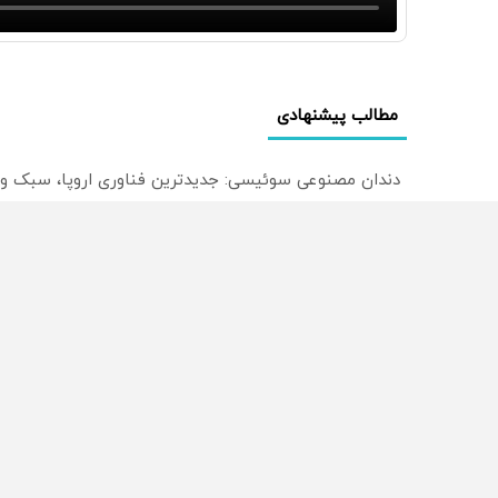
مطالب پیشنهادی
دندان مصنوعی سوئیسی: جدیدترین فناوری اروپا، سبک و
ترید EURUSD با اسپرد از صفر پیپ
میدونستی میتونی روی سهام آدیداس سرمایه گذاری کنی
از سراسر وب
محصولی که می‌خواستی رو
محصولی که می‌خواستی رو
در شکفت انگیز دیجی‌کالا بخر
در شگفت انگیز دیجی‌کالا ب
!
!