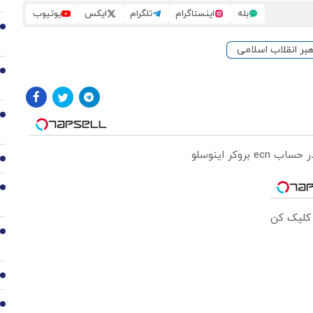
بله
اینستاگرام
تلگرام
ایکس
یوتیوب
2
هبر انقلاب اسلامی
3
4
5
6
 کلیک کن
7
8
9