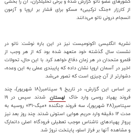
کشورهای عضو ناتو گزارش شده و برخی تحلیلگران، آن را بخشی
از کارزار «جنگ ترکیبی» مسکو برای فشار بر اروپا و آزمون
انسجام درونی ناتو می‌دانند.
نشریه انگلیسی اکونومیست نیز در این باره نوشت: ناتو در
نشست سال گذشته خود متعهد شده بود که از هر وجب از
قلمرو متحدان در هر زمان دفاع خواهد کرد. با این حال، تحولات
اخیر در آسمان اروپا نشان داده که پایبندی عملی به این وعده،
دشوارتر از آن چیزی است که تصور می‌شد.
بر اساس این گزارش، در تاریخ ۹ سپتامبر(18 شهریور)، چند
فروند پهپاد روسی وارد خاک
شدند. سپس در ۱۹
لهستان
سپتامبر(28 شهریور)، سه فروند جنگنده «میگ-۳۱» روسیه به
مدت ۱۲ دقیقه وارد حریم هوایی استونی شدند. چند روز بعد نیز
پرواز پهپادهای ناشناس موجب تعطیلی فرودگاه اصلی دانمارک
و مشاهده آنها بر فراز اسلو، پایتخت نروژ شد.