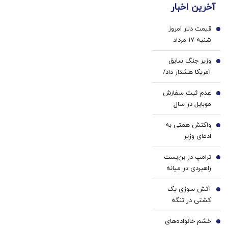
آخرین اخبار
+ خرید
پزشکی
در4
با پک
قیمت دلار امروز
قسطه
سفید
1
شنبه ۱۷ مرداد
کننده
۱۴۰۵/ افزایش
خانگی
وزیر جنگ سابق
قیمت دلار
2
آمریکا هشدار داد/
جنگ ایران، آمریکا
عدم ثبت سفارش
را در برابر رقبایش
3
موبایل در سال
تضعیف کرد
۱۴۰۵/ قیمت موبایل
واکنش همتی به
۳۰ تا ۴۰ درصد بالا
4
ادعای وزیر
رفت/ قیمت موبایل
خزانه‌داری آمریکا
۲۰ درصد ارزان
ترامپ در بن‌بست
درباره احتمال
5
خواهد شد اگر...
راهبردی در میانه
دستیابی ایران و
جنگ با ایران |
آمریکا به توافق در
آتش سوزی یک
تصمیم‌های ترامپ
6
روز‌های آینده/ با
کشتی در تنگه
درباره ایران بر
مواضع قبلی وی
هرمز+ جزئیات
اساس نوسان
درخصوص اقتصاد
خشم خانواده‌های
7
نظرسنجی‌ها اتخاذ
ایران در تعارض