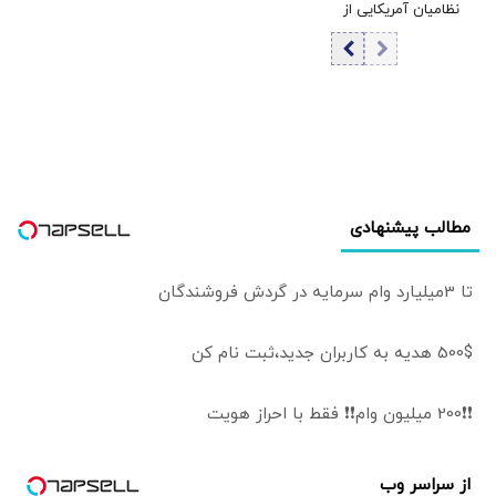
نظامیان آمریکایی از
نمی‌شود
است
شرایط ناو «آبراهام
لینکلن»/ درگیری
شدید بین
خانواده‌ها و
سرپرست وزارت
نیروی دریایی آمریکا
رخ داد
مطالب پیشنهادی
تا 3میلیارد وام سرمایه در گردش فروشندگان
500$ هدیه به کاربران جدید،ثبت نام کن
❗❗200 میلیون وام❗❗ فقط با احراز هویت
از سراسر وب