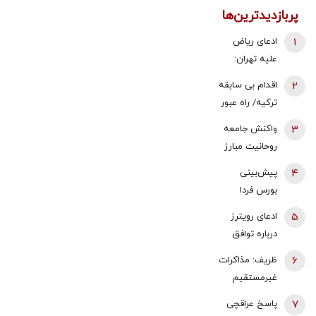
پربازدیدترین‌ها
1
ادعای ریاض
علیه تهران:
ایران مسئول
2
اقدام بی سابقه
حمله به
ترکیه/ راه عبور
نفتکش اماراتی
روسیه بسته
3
واکنش جامعه
است
شد
روحانیت مبارز
به اظهارات باقر
4
پیش‌بینی
خرازی: اظهارات
بورس فردا
باقر خرازی نه
یکشنبه 18
5
ادعای رویترز
صدای روحانیت
مرداد 1405 |
درباره توافق
است، نه پیام
تقاضای سنگین
هرمز/ در صورت
انقلاب
6
ظریف: مذاکرات
در انتظار
توافق، محاصره
غیرمستقیم
معاملات فردا
بنادر ایران لغو
ایران و آمریکا
7
پاسخ عراقچی
می‌شود؟
می‌تواند مانع