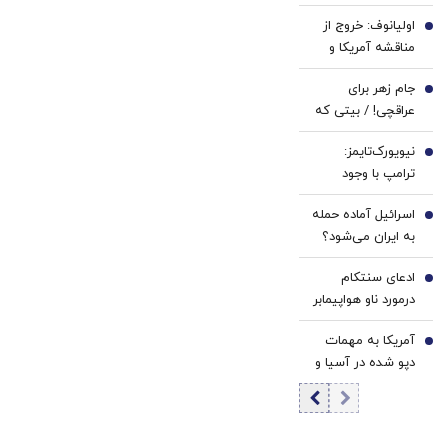
صحت دارد؟/ مقام
کننده
اولیانوف: خروج از
مسئول: سابقه این
2
23
مناقشه آمریکا و
مدارس به قبل از
روزه
ایران، تنها از مسیر
انقلاب برمی‌گردد
ساخت!
جام زهر برای
دیپلماسی ممکن
3
عراقچی! / بیتی که
است
پزشکیان در نشست
نیویورک‌تایمز:
خبری خواند
4
ترامپ با وجود
هشدار ارتش آمریکا
اسرائیل آماده حمله
جنگ با ایران را آغاز
5
به ایران می‌شود؟
کرد
ادعای سنتکام
6
درمورد ناو هواپیمابر
آبراهام لینکلن در
آمریکا به مهمات
منطقه
7
دپو شده در آسیا و
اروپا روی آورد؟