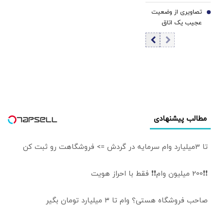
شریف به عربستان/
دادن نتیجه‌ای
دفاع هوایی،
تصاویری از وضعیت
در ریاض چه خبر
7
ندارد/ اگر رفتارهای
متحدان عرب
عجیب یک اتاق
است؟
مخالفان مذاکره
آمریکا را نگران کرده
عمل در لحظه وقوع
مهار نشود، کشور
است
زلزله 7 ریشتری+
آسیب می‌بیند/
فیلم
توهین به مسئولان
زمینه‌ساز طمع
دشمنان است
مطالب پیشنهادی
تا 3میلیارد وام سرمایه در گردش => فروشگاهت رو ثبت کن
❗❗200 میلیون وام❗❗ فقط با احراز هویت
صاحب فروشگاه هستی؟ وام تا ۳ میلیارد تومان بگیر