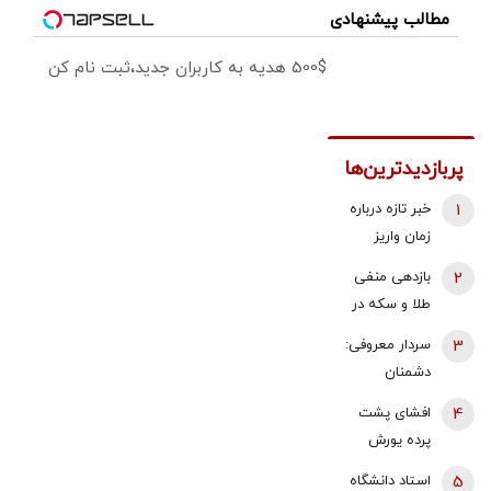
مطالب پیشنهادی
500$ هدیه به کاربران جدید،ثبت نام کن
پربازدیدترین‌ها
1
خبر تازه درباره
زمان واریز
معوقات
2
بازدهی منفی
فروردین و
طلا و سکه در
اردیبهشت
هفته دوم
3
سردار معروفی:
بازنشستگان
مرداد 1405 |
دشمنان
تامین اجتماعی
پیش بینی
می‌دانند که
4
افشای پشت
قیمت طلا با دو
قادر به تصرف
پرده یورش
اهرم دلار و
یک وجب از
پناهجویان به
تنگه هرمز |
5
استاد دانشگاه
خاک ایران