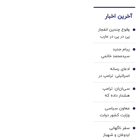
های
دندان
احراز
دندان
ها با
هویت
آخرین اخبار
پزشکی
ژل
🔥
با پک
سفید
وقوع چندین انفجار
سفید
کننده
1
پی در پی در مارب
کننده
دندان!
یمن
خانگی
خرید40%تخفیف
پیام جدید
2
سیدمحمد خاتمی
ادعای رسانه
3
اسرائیلی: ترامپ در
مسیر توافق با ایران
سی‌ان‌ان: ترامپ
قرار دارد
4
هشدار داده که
افشای موجودی
معاون سیاسی
مهمات، آمریکا را
5
وزارت کشور دولت
مذاکرات، در
اصلاحات: سر باز
وضعیت ضعیف
سفر ناگهانی
زدن از مذاکره‌ جز
6
نشان می‌دهد |
اردوغان و شهباز
بهانه به دشمن
کمبود سامانه‌های