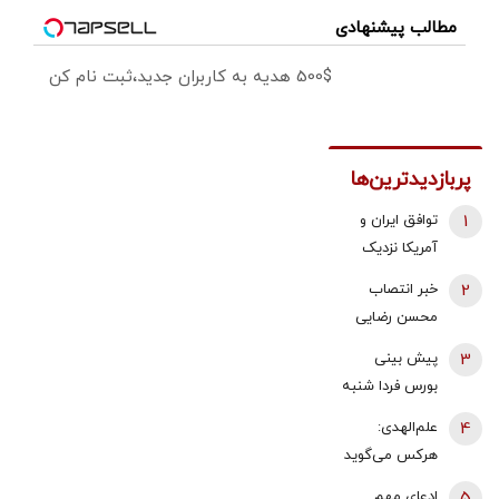
مطالب پیشنهادی
500$ هدیه به کاربران جدید،ثبت نام کن
پربازدیدترین‌ها
1
توافق ایران و
آمریکا نزدیک
شد؟/ وزیر
2
خبر انتصاب
خزانه‌داری آمریکا
محسن رضایی
از «امروز یا فردا»
به دبیری شعام
3
پیش بینی
گفت
تکذیب شد؟/
بورس فردا شنبه
توضیح مهم
17 مرداد 1405 |
4
علم‌الهدی:
خبرگزاری فارس
موتور رشد بازار
هرکس می‌گوید
روشن شد |
جنگ را تمام
5
ادعای مهم
آخرین حلقه