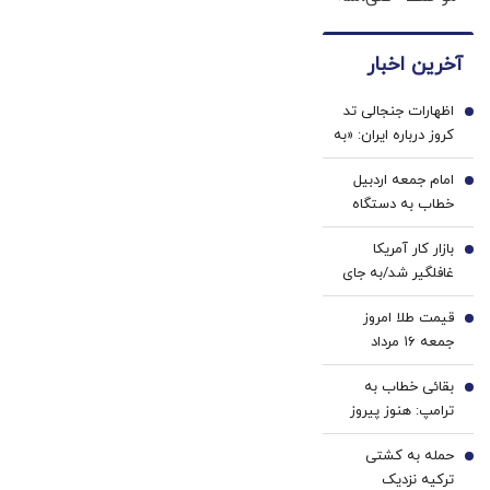
با
مثل
سفید
شامپو
جلبک!
کننده
آخرین اخبار
اسپیرولینا
ضدریزش+رویش
خانگی
مجدد40%تخفیف
اظهارات جنجالی تد
1
کروز درباره ایران: «به
معترضان اسلحه
امام جمعه اردبیل
بدهید»
2
خطاب به دستگاه
قضا: دفتر رهبری
بازار کار آمریکا
تکذیب کرد/ چرا با
3
غافلگیر شد/به جای
خرازی برخورد
ایجاد شغل، ۲۳ هزار
نمی‌شود؟
قیمت طلا امروز
شغل حذف شد
4
جمعه ۱۶ مرداد
۱۴۰۵/ افزایش قیمت
بقائی خطاب به
طلا
5
ترامپ: هنوز پیروز
نشده‌اید که از غنائم
حمله به کشتی
ایران حرف می‌زنید
6
ترکیه نزدیک