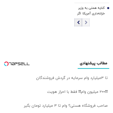
روسیه/ پهپاد به
کنایه همتی به وزیر
محل اقامت خدمه
7
خزانه‌داری آمریکا: اگر
اصابت کرد
اقتصاد ایران در
آستانه فروپاشی
بود/ چرا از توافق
حرف می‌زنید؟
مطالب پیشنهادی
تا 3میلیارد وام سرمایه در گردش فروشندگان
❗❗200 میلیون وام❗❗ فقط با احراز هویت
صاحب فروشگاه هستی؟ وام تا ۳ میلیارد تومان بگیر