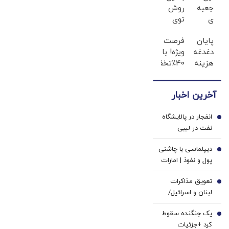
جعبه
روش
ی
توی
جادویی
خونه،سفیدی
پایان
فرصت
خنده
و
دغدغه
ویژه! با
رو رو
زیبایی
هزینه
40٪تخفیف
لبات
دندوناتو
های
دندوناتو
حک
برگردون
دندان
در حد
میکنه
(40%off)
آخرین اخبار
پزشکی
کامپوزیت
خرید40%تخفیف
با پک
سفید
انفجار در پالایشگاه
سفید
کن
1
نفت در لیبی
کننده
+جزئیات
خانگی
دیپلماسی با چاشنی
2
پول و نفوذ | امارات
چطور لقب اسپارت
تعویق مذاکرات
کوچک را گرفت؟ |
3
لبنان و اسرائیل/
جنگ ایران آزمون
ماجرا چه بود؟
وفاداری به آمریکا
یک جنگنده سقوط
4
بود؟
کرد +جزئیات