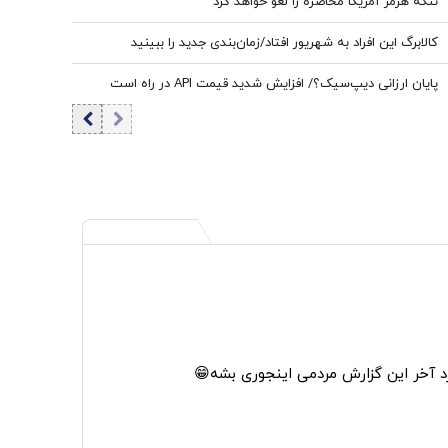
تنگه هرمز آمریکا محاصره را لغو خواهد کرد
کالابرگ این افراد به شهریور افتاد/زمان‌بندی جدید را ببینید
پایان ارزانی دیپ‌سیک؟/ افزایش شدید قیمت API در راه است
آخر این گزارش مردمی اینجوری بشه😁