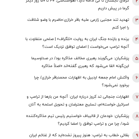
2
گرمای تابستان تا کی ادامه دارد؟/هواشناسی: ۴۰ تا ۵۰ روز دیگر
گرما در پیش داریم
3
تهدید تند مجتبی زارعی علیه باقر خرازی:حاضرم با وضو شلاقت
را اجرا کنم
4
برنده و بازنده جنگ ایران به روایت «تلگراف» | صلحی متفاوت با
آنچه ترامپ می‌خواست | امضای توافق نزدیک است؟
5
پزشکیان: می‌گویند رهبری مخالف مذاکره بود/ در صداوسیما
این‌گونه القا می‌شود که رهبری گفته‌اند «اصلاً مذاکره
نمی‌کنیم» / ما با اجازه ایشان مذاکره کردیم
6
واکنش امام جمعه اردبیل به اظهارات محمدباقر خرازی/ چرا
برخورد نمی‌شود؟
7
اظهارات جنجالی تد کروز درباره ایران: آنچه من بارها از ترامپ و
اسرائیل خواسته‌ام، تسلیح معترضان و تحویل اسلحه به آنان
است
8
پزشکیان: خودمان از قالیباف خواستیم رئیس تیم مذاکره‌کننده
شود/ چرا من و ترامپ توافق را امضا کردیم؟
9
بقائی خطاب به ترامپ: هنوز پیروز نشده‌اید که از غنائم ایران