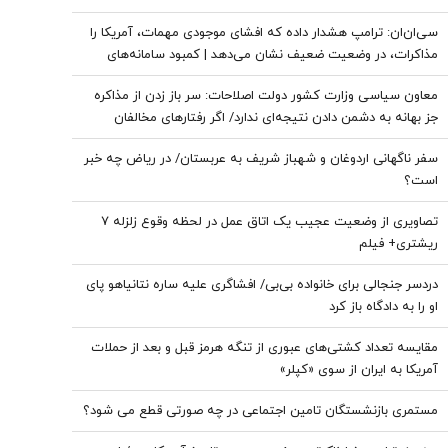
سی‌ان‌ان: ترامپ هشدار داده که افشای موجودی مهمات، آمریکا را
مذاکرات، در وضعیت ضعیف نشان می‌دهد | کمبود سامانه‌های
دفاع هوایی، متحدان عرب آمریکا را نگران کرده است
معاون سیاسی وزارت کشور دولت اصلاحات: سر باز زدن از مذاکره‌
جز بهانه به دشمن دادن نتیجه‌ای ندارد/ اگر رفتارهای مخالفان
مذاکره مهار نشود، کشور آسیب می‌بیند/ توهین به مسئولان
سفر ناگهانی اردوغان و شهباز شریف به عربستان/ در ریاض چه خبر
زمینه‌ساز طمع دشمنان است
است؟
تصاویری از وضعیت عجیب یک اتاق عمل در لحظه وقوع زلزله 7
ریشتری+ فیلم
دردسر جنجالی برای خانواده بی‌بی/ افشاگری علیه ساره نتانیاهو پای
او را به دادگاه باز کرد
مقایسه تعداد کشتی‌های عبوری از تنگه هرمز قبل و بعد از حملات
آمریکا به ایران از سوی «کپلر»
مستمری بازنشستگان تامین اجتماعی در چه صورتی قطع می شود؟