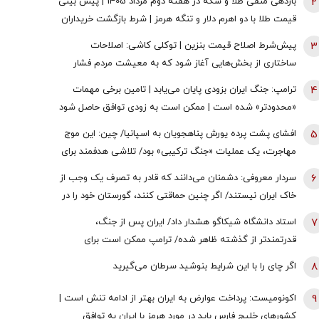
2
بازدهی منفی طلا و سکه در هفته دوم مرداد 1405 | پیش بینی
قیمت طلا با دو اهرم دلار و تنگه هرمز | شرط بازگشت خریداران
به بازار
3
پیش‌شرط اصلاح قیمت بنزین | توکلی کاشی: اصلاحات
ساختاری از بخش‌هایی آغاز شود که به معیشت مردم فشار
وارد نکند
4
ترامپ: جنگ ایران بزودی پایان می‌یابد | تامین برخی مهمات
«محدودتر» شده است | ممکن است به زودی توافق حاصل شود
| ما ذخایر تقریبا نامحدود داریم
5
افشای پشت پرده یورش پناهجویان به اسپانیا/ چین: این موج
مهاجرت، یک عملیات «جنگ ترکیبی» بود/ تلاشی هدفمند برای
اعمال فشار بر دولت «پدرو سانچز»
6
سردار معروفی: دشمنان می‌دانند که قادر به تصرف یک وجب از
خاک ایران نیستند/ اگر چنین حماقتی کنند، گورستان خود را در
آنجا خواهند یافت/ دیپلماسی بدون پشتیبانی مردمی
7
استاد دانشگاه شیکاگو هشدار داد/ ایران پس از جنگ،
امکان‌پذیر نیست
قدرتمندتر از گذشته ظاهر شده/ ترامپ ممکن است برای
دستیابی به یک پیروزی نمادین پیش از انتخابات میان‌دوره‌ای
8
اگر چای را با این شرایط بنوشید سرطان می‌گیرید
کنگره، به عملیات زمینی روی بیاورد
9
اکونومیست: پرداخت عوارض به ایران بهتر از ادامه تنش است |
کشورهای خلیج فارس باید در مورد هرمز با ایران به توافق