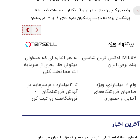
برسند | اعراب در مخمصهِ ترامپ گرفتار شده‌اند
10
رشیدی کوچی: تفاهم ایران و آمریکا از تصمیمات شجاعانه
پزشکیان بود/ به دولت پزشکیان نمره بالای ۱۶ یا ۱۷ می‌دهم/
یقین بدانید اگر هر فرد دیگری جای پزشکیان بود، کشور با
مشکلات بزرگی روبه‌رو می‌شد/ اگر جلیلی رئیس‌جمهور
می‌شد...
پیشنهاد ویژه
IM LS7 لوکس ترین شاسی
به هر اندازه ای که میخوای
بلند برقی ایران
میتونی طلا بخری از سرمایه
ات محافظت کنی
وام ۳ میلیاردی، ویژه
تا 3میلیارد وام سرمایه در
صاحبان فروشگاه‌های
گردش فروشندگان =>
آنلاین و حضوری
فروشگاهت رو ثبت کن
آخرین اخبار
ادعای رسانه اسرائیلی: ترامپ در مسیر توافق با ایران قرار دارد