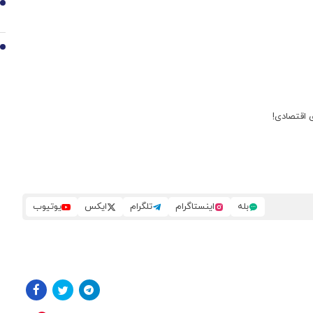
9
10
ی اقتصادی!
بله
اینستاگرام
تلگرام
ایکس
یوتیوب