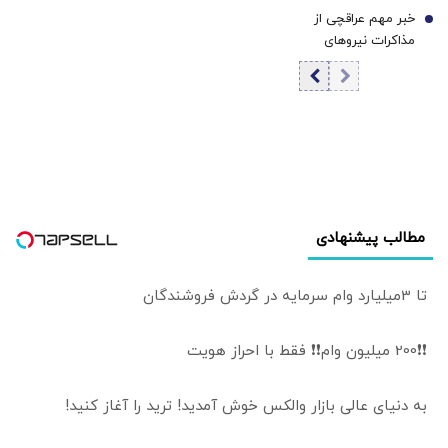
صفاتیان: بیرون
خبر مهم عراقچی از
7
کردن معتادان
مذاکرات نیروهای
متجاهر از مراکز
نظامی و دریایی
فقط یک بهانه
ایران و عمان درباره
است
تنگه هرمز
مطالب پیشنهادی
تا 3میلیارد وام سرمایه در گردش فروشندگان
❗❗200 میلیون وام❗❗ فقط با احراز هویت
به دنیای عالی بازار والکس خوش آمدید! ترید را آغاز کنید!