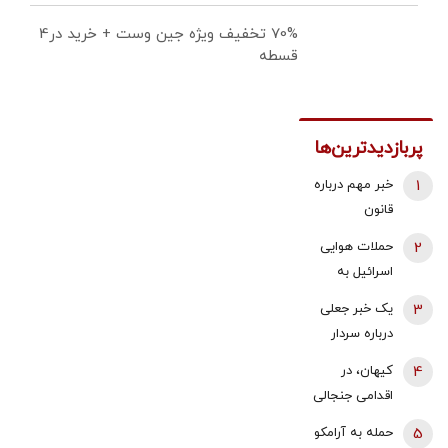
70% تخفیف ویژه جین وست + خرید در4
قسطه
پربازدیدترین‌ها
1
خبر مهم درباره
قانون
بازنشستگی /
2
حملات هوایی
شرایط جدید
اسرائیل به
بازنشستگی
جنوب لبنان/
3
یک خبر جعلی
زنان و مردان
زیر ساخت ها و
درباره سردار
اعلام شد
منازل لبنانی‌ها
وحیدی و
4
کیهان، در
تخریب شد
ساخت بمب
اقدامی جنجالی
اتم/ این شایعه
فراخوان حمله
5
حمله به آرامکو
از هند نشأت
صادر کرد/