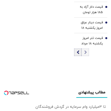
۱۸ مرداد 1405/
که نگذاریم از خاک
قیمت دلار آزاد به
کاهش قیمت دلار و
5
ما علیه دیگری
185 هزار تومان
یورو
تجاوزی شود
رسید
قیمت دینار عراق
6
امروز یکشنبه ۱۸
مرداد 1405/ افزایش
قیمت تتر امروز
قیمت دینار
7
یکشنبه ۱۸ مرداد
1405 / کاهش
قیمت تتر
مطالب پیشنهادی
تا 3میلیارد وام سرمایه در گردش فروشندگان