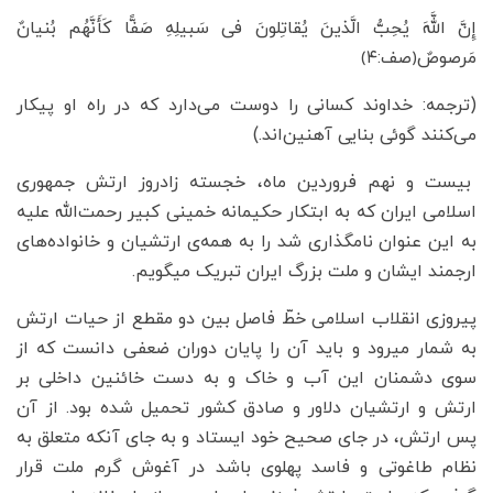
إِنَّ اللَّهَ یُحِبُّ الَّذینَ یُقاتِلونَ فی سَبیلِهِ صَفًّا کَأَنَّهُم بُنیانٌ
مَرصوصٌ﴿صف:۴﴾
(ترجمه: خداوند کسانی را دوست می‌دارد که در راه او پیکار
می‌کنند گوئی بنایی آهنین‌اند.)
بیست و نهم فروردین ماه، خجسته زادروز ارتش جمهوری
اسلامی ایران که به ابتکار حکیمانه خمینی کبیر رحمت‌الله علیه
به این عنوان نامگذاری شد را به همه‌ی ارتشیان و خانواده‌های
ارجمند ایشان و ملت بزرگ ایران تبریک میگویم.
پیروزی انقلاب اسلامی خطّ فاصل بین دو مقطع از حیات ارتش
به شمار میرود و باید آن را پایان دوران ضعفی دانست که از
سوی دشمنان این آب و خاک و به دست خائنین داخلی بر
ارتش و ارتشیان دلاور و صادق کشور تحمیل شده بود. از آن
پس ارتش، در جای صحیح خود ایستاد و به جای آنکه متعلق به
نظام طاغوتی و فاسد پهلوی باشد در آغوش گرم ملت قرار