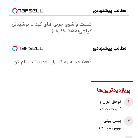
مطالب پیشنهادی
شست و شوی چربی های کبد با نوشیدنی
گیاهی(55%تخفیف)
مطالب پیشنهادی
500$ هدیه به کاربران جدید،ثبت نام کن
پربازدیدترین‌ها
1
توافق ایران و
آمریکا نزدیک
شد؟/ وزیر
2
پیش بینی
خزانه‌داری آمریکا
بورس فردا شنبه
از «امروز یا فردا»
17 مرداد 1405 |