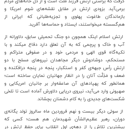
گرفت که براستی ارتش فرزند ملت است و از دل خانه‌های مردم
برمی‌آید. بزودی ارتش در مقابل نقشه‌های شوم امریکا و
بازماندگان طاغوت پهلوی و تجزیه‌‌طلبانی که ایرانی از
هم‌گسسته میخواستند، ایستاد و حماسه‌ها آفرید.
ارتش اسلام اینک همچون دو جنگ تحمیلی سابق، دلاورانه از
آب و خاک و پرچمی که به آن تعلق دارد دفاع میکند و با
تکیه‌گاه قوی الهی و مردمی خود و در صفوفی متراکم و
مستحکم، دوشادوش دیگر مجاهدان نیروهای مسلح با دو
ارتش رأس جبهه‌ی کفر و استکبار، پنجه در پنجه درافکنده و
ضعف و مَذِلَّت آنان را در انظار جهانیان نمایان ساخته است؛
همانطور که پهپادهای آن صاعقه‌وار بر جانیان امریکایی و
صهیونی وارد می‌آید، نیروی دریایی دلاورش آماده است تا تلخی
شکست‌های جدیدی را به کام دشمنان بچشاند.
از سوئی دیگر بیست‌ و نهم فروردین ماه سالروز تولد یگانه‌ی
دوران، رهبر عظیم‌الشأن شهیدمان هم هست؛ کسی که
بیشترین تلاش را از دهه‌ی اول انقلاب برای حفظ ارتش در