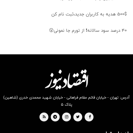
500$ هدیه به کاربران جدید،ثبت نام کن
40 درصد سود سالانه❗ از تورم جا نمونی😲
آدرس: تهران - خیابان قائم مقام فراهانی - خیابان شهید محمدی خدری (شاهین)
پلاک ۵