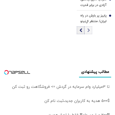
قدرتمندتر از
6
است+ فیلم
آزادی در برابر قدرت
گذشته ظاهر شده/
| تولد
ترامپ ممکن است
پاییز پر بارش در راه
«کورپوراتیسم» از
7
برای دستیابی به
ایران/ منتظر ال‌نینو
میان تضاد
یک پیروزی نمادین
باشید/ بیشترین
سرمایه‌داری رفاقتی
پیش از انتخابات
بارش‌ها در این
با منطق بازار
میان‌دوره‌ای کنگره،
روزها رخ خواهد داد
به عملیات زمینی
روی بیاورد
مطالب پیشنهادی
تا 3میلیارد وام سرمایه در گردش => فروشگاهت رو ثبت کن
500$ هدیه به کاربران جدید،ثبت نام کن