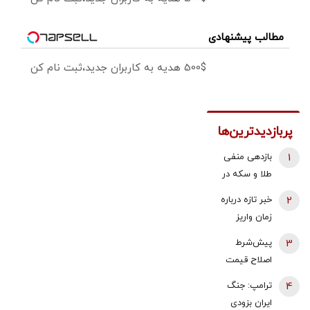
مطالب پیشنهادی
500$ هدیه به کاربران جدید،ثبت نام کن
پربازدیدترین‌ها
1
بازدهی منفی
طلا و سکه در
هفته دوم
2
خبر تازه درباره
مرداد 1405 |
زمان واریز
پیش بینی
معوقات
3
پیش‌شرط
قیمت طلا با دو
فروردین و
اصلاح قیمت
اهرم دلار و
اردیبهشت
بنزین | توکلی
تنگه هرمز |
4
ترامپ: جنگ
بازنشستگان
کاشی:
شرط بازگشت
ایران بزودی
تامین اجتماعی