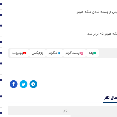
2
پیش از بسته شدن تنگه هرمز
3
4
5
بله
اینستاگرام
تلگرام
ایکس
یوتیوب
6
7
8
سال نظر
9
10