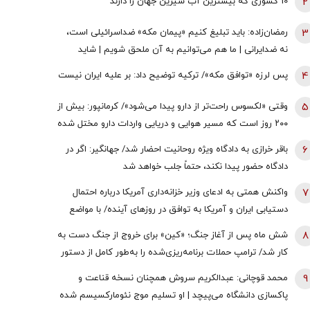
2
10 کشوری که بیشترین آب شیرین جهان را دارند
3
رمضان‌زاده: باید تبلیغ کنیم «پیمان مکه» ضداسرائیلی است،
نه ضدایرانی | ما هم می‌توانیم به آن ملحق شویم | شاید
تندروها با حضور ایران در این پیمان مخالفت کنند اما...
4
پس لرزه «توافق مکه»/ ترکیه توضیح داد: بر علیه ایران نیست
5
وقتی «لکسوس راحت‌تر از دارو پیدا می‌شود»/ کرمانپور: بیش از
۲۰۰ روز است که مسیر هوایی و دریایی واردات دارو مختل شده
است / نخستین قربانی هر جنگ، سلامت مردم است
6
باقر خرازی به دادگاه ویژه روحانیت احضار شد/ جهانگیر: اگر در
دادگاه حضور پیدا نکند، حتماً جلب خواهد شد
7
واکنش همتی به ادعای وزیر خزانه‌داری آمریکا درباره احتمال
دستیابی ایران و آمریکا به توافق در روز‌های آینده/ با مواضع
قبلی وی درخصوص اقتصاد ایران در تعارض است
8
شش ماه پس از آغاز جنگ؛ «کین» برای خروج از جنگ دست به
کار شد/ ترامپ حملات برنامه‌ریزی‌شده را به‌طور کامل از دستور
کار خارج نکرده/ گزینه عملیات زمینی وجود دارد؛ اما کسی
9
محمد قوچانی: عبدالکریم سروش همچنان نسخه قناعت و
خواستار آن نیست
پاکسازی دانشگاه می‌پیچد | او تسلیم موج نئومارکسیسم شده