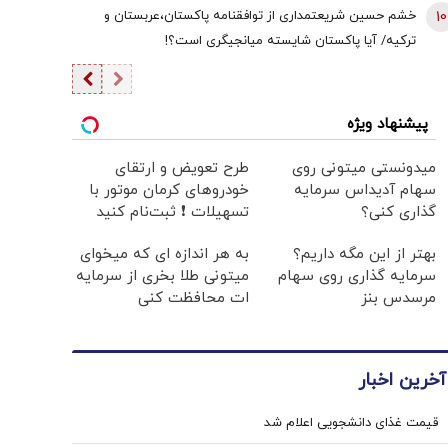
است | سروش به زبان چپ سخن می‌گوید و نظام بازار آزاد
10
خشم حسین شریعتمداری از توافقنامه پاکستان،عربستان و
رقابتی را با برچسب کاپیتالیسم توضیح می‌دهد
ترکیه/ آیا پاکستان شایسته میانجیگری است؟!
پیشنهاد ویژه
میدونستی میتونی روی
طرح تعویض و ارتقای
سهام آدیداس سرمایه
خودروهای کرمان موتور با
گذاری کنی؟
تسهیلات ❗ ثبت‌نام کنید
بهتر از این مگه داریم؟
به هر اندازه ای که میخوای
سرمایه گذاری روی سهام
میتونی طلا بخری از سرمایه
مرسدس بنز
ات محافظت کنی
آخرین اخبار
قیمت غذای دانشجویی اعلام شد