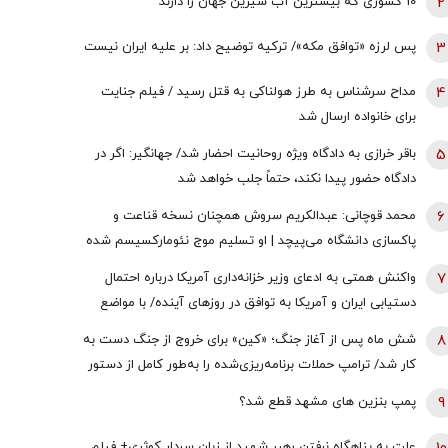
2
10 کشوری که بیشترین آب شیرین جهان را دارند
3
پس لرزه «توافق مکه»/ ترکیه توضیح داد: بر علیه ایران نیست
4
مداح سرشناس به طرز هولناکی به قتل رسید / فیلم جنایت
برای خانواده ارسال شد
5
باقر خرازی به دادگاه ویژه روحانیت احضار شد/ جهانگیر: اگر در
دادگاه حضور پیدا نکند، حتماً جلب خواهد شد
6
محمد قوچانی: عبدالکریم سروش همچنان نسخه قناعت و
پاکسازی دانشگاه می‌پیچد | او تسلیم موج نئومارکسیسم شده
است | سروش به زبان چپ سخن می‌گوید و نظام بازار آزاد
7
واکنش همتی به ادعای وزیر خزانه‌داری آمریکا درباره احتمال
رقابتی را با برچسب کاپیتالیسم توضیح می‌دهد
دستیابی ایران و آمریکا به توافق در روز‌های آینده/ با مواضع
قبلی وی درخصوص اقتصاد ایران در تعارض است
8
شش ماه پس از آغاز جنگ؛ «کین» برای خروج از جنگ دست به
کار شد/ ترامپ حملات برنامه‌ریزی‌شده را به‌طور کامل از دستور
کار خارج نکرده/ گزینه عملیات زمینی وجود دارد؛ اما کسی
9
پمپ بنزین های مشهد قطع شد؟
خواستار آن نیست
علت به پناهگاه نرفتن رهبر شهید از زبان سردار کوثری+ فیلم