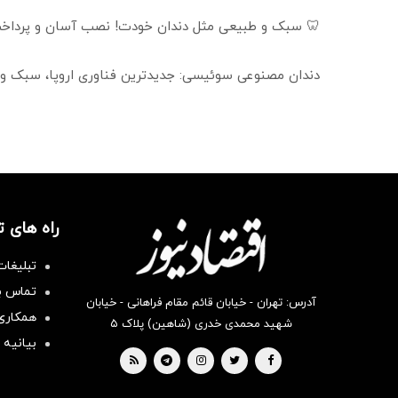
🦷 سبک و طبیعی مثل دندان خودت! نصب آسان و پرداخت
دندان مصنوعی سوئیسی: جدیدترین فناوری اروپا، سبک و
راه های 
تبلیغات
تماس با
آدرس: تهران - خیابان قائم مقام فراهانی - خیابان
همکاری 
شهید محمدی خدری (شاهین) پلاک ۵
بیانیه 