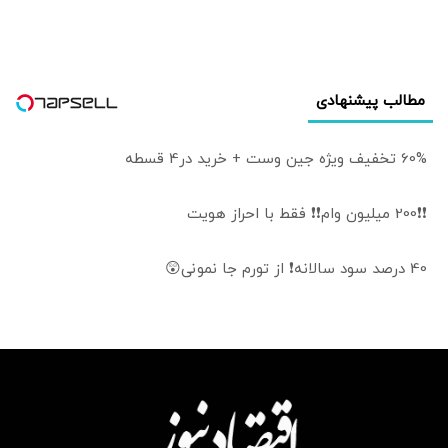
مطالب پیشنهادی
60% تخفیف ویژه جین وست + خرید در4 قسطه
❗❗200 میلیون وام❗❗ فقط با احراز هویت
40 درصد سود سالانه❗ از تورم جا نمونی😲