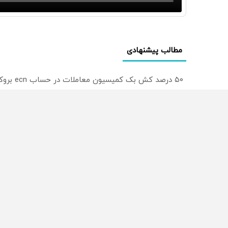
مطالب پیشنهادی
۵۰ درصد کش بک کمیسیون معاملات در حساب ecn بروکر اینوسلو
ترید EURUSD با اسپرد از صفر پیپ
میدونستی میتونی روی سهام آدیداس سرمایه گذاری کنی
از سراسر وب
محصولی که می‌خواستی رو
محصولی که می‌خواستی رو
در شگفت انگیز دیجی‌کالا بخر
در شکفت انگیز دیجی‌کالا ب
!
!