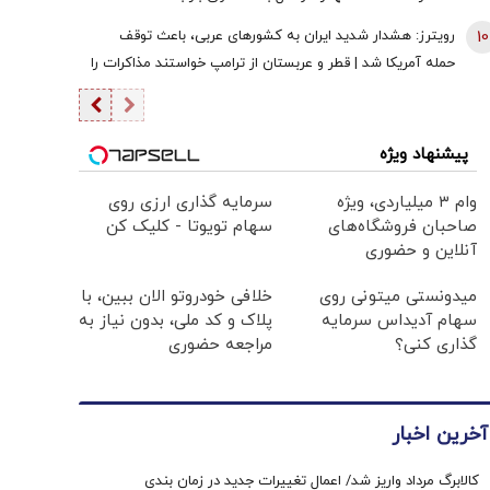
10
رویترز: هشدار شدید ایران به کشورهای عربی، باعث توقف
حمله آمریکا شد | قطر و عربستان از ترامپ خواستند مذاکرات را
از سر بگیرد | زیرساخت‌های حیاتی انرژی هدف قرار خواهند
گرفت اگر ...
پیشنهاد ویژه
وام ۳ میلیاردی، ویژه
سرمایه گذاری ارزی روی
صاحبان فروشگاه‌های
سهام تویوتا - کلیک کن
آنلاین و حضوری
میدونستی میتونی روی
خلافی خودروتو الان ببین، با
سهام آدیداس سرمایه
پلاک و کد ملی، بدون نیاز به
گذاری کنی؟
مراجعه حضوری
آخرین اخبار
کالابرگ مرداد واریز شد/ اعمال تغییرات جدید در زمان بندی