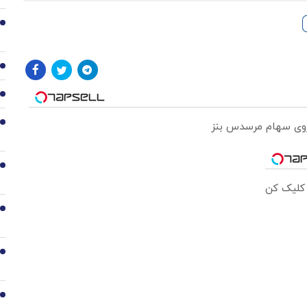
2
3
4
5
 روی سهام مرسدس بنز
6
 کلیک کن
7
8
9