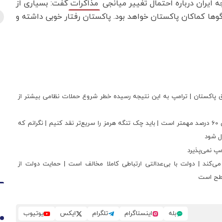
ه ایران درباره احتمال تغییر میانجی
گفت: بسیاری از
مذاکرات
ها کماکان پاکستان خواهد بود. پاکستان رفتار خوبی داشته و
 طریق پاکستان | ترامپ به این نتیجه رسیده خطر شروع حملات نظامی بیشتر از
علی جنتی: حل و فصل مسأله تنگه هرمز برای آمریکا از غنی‌سازی 60 درصد مهمتر است | باید چک تنگه هرمز را سریع‌تر نقد کنیم | نگرانم که
دل شود
امپ نمی‌پذیرد
کند | دولت با بی‌عدالتی ارتباطی کاملا مخالف است | حمایت دولت از
 سطح است
بله
اینستاگرام
تلگرام
ایکس
یوتیوب
1