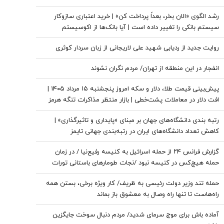
رشد الگوی «الان بخر، بعداً پرداخت کن» | خرید اعتباری سازوکار
سیستم بانکی را تغییر داده است | آیا بانک‌ها از اکوسیستم
پرداخت خرد کنار گذاشته می‌شوند؟
روایت جدید از ردیابی شهید علی لاریجانی از زبان سردار کوثری
انفجار در این منطقه از تهران/ مردم نگران نشوند
پیش‌بینی قیمت طلا، دلار و سکه امروز پنجشنبه ۱۵ مرداد ۱۴۰۵ |
افت دلار در معاملات پشت‌خطی | بازار منتظر مذاکرات تنگه هرمز
رتبه بندی دانشگاه‌های جهان بر مبنای «پایداری و تاثیرگذاری» |
کاهش تعداد دانشگاه‌های ایران در رتبه‌بندی جهانی تایمز
گزارش فرانس ۲۴ از حمله اسرائیل به کنیسه رفیع‌نیا / در زمان
حمله هیچ‌کس در کنیسه نبود /نجات طومارهای باستانی تورات
حمله تند وزیر دولت رئیسی به ظریف/ کار ویژه برخی، بستن همه
راه‌هاست تا تنها راه وصال به معشوق باز بماند
آماده باش برای موج سرمای شدید/ مردم دنبال سوخت جایگزین