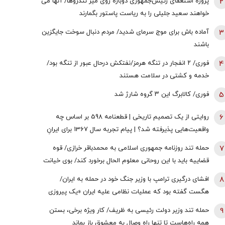
2
پروژه استعفای رئیس‌جمهوری دوباره روی میز تندروها/ آنها می
خواهند سعید جلیلی را به ریاست پاستور بگمارند
3
آماده باش برای موج سرمای شدید/ مردم دنبال سوخت جایگزین
باشند
4
فوری/ ۲ انفجار در تنگه هرمز/نفتکش درحال عبور از تنگه بود/
خدمه و کشتی در سلامت هستند
5
فوری/ کالابرگ این ۳ گروه شارژ شد
6
روایتی از یک تصمیم تاریخی | قطعنامه 598 بر اساس چه
واقعیت‌هایی پذیرفته شد؟ | پیام تجربه سال 1367 برای ایرانِ
سال 1405
7
حمله تند روزنامه جمهوری اسلامی به محمدباقر خرازی/ قوه
قضاییه باید با این روحانی معلوم الحال برخورد کند/ بوی خیانت
به مشام می‌رسد
8
افشای درگیری ترامپ با وزیر جنگ خود در حمله به ایران/
هگست گفته بود که عملیات نظامی علیه ایران «یک پیروزی‌
سریع و نسبتاً آسان» خواهد بود/ کاخ سفید واکنش نشان داد
9
حمله تند وزیر دولت رئیسی به ظریف/ کار ویژه برخی، بستن
همه راه‌هاست تا تنها راه وصال به معشوق باز بماند