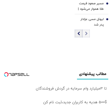
مکه شبیه به ناتو
مسیر صعود قیمت
شد
6
نیست اما...
طلا هموار می‌شود |
تورم، دلار و ریسک
لیونل مسی عزادار
رکود؛ سه محرک
7
پدر شد
احتمالی موج بعدی
افزایش قیمت طلا |
فشار نرخ‌های بهره
در حال پایان است؟
مطالب پیشنهادی
تا 3میلیارد وام سرمایه در گردش فروشندگان
500$ هدیه به کاربران جدید،ثبت نام کن