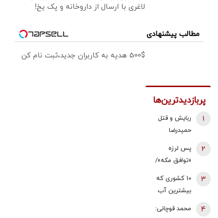
لاغری با ارسال از داروخانه و پک یخ!
مطالب پیشنهادی
500$ هدیه به کاربران جدید،ثبت نام کن
پربازدیدترین‌ها
1
ربایش و قتل
حمیدرضا
رجب‌زاده تایید
2
پس لرزه
شد/ ارسال
«توافق مکه»/
ویدئویی از
ترکیه توضیح
3
10 کشوری که
لحظه قتل او
داد: بر علیه
بیشترین آب
برای
ایران نیست
شیرین جهان را
خانواده‌اش+
4
محمد قوچانی:
دارند
عکس