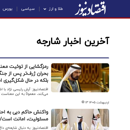
طلا و ارز
سیاسی
بورس
آخرین اخبار شارجه
رمزگشایی از توئیت معن
بحران ژرف‌تر پس از جنگ
بلکه در حال شکل‌گیری 
اقتصادنیوز: آرش رئیسی نژاد با 
می‌کند، معمولاً به این معناست
۱۳ اردیبهشت ۱۴۰۵
واکنش حاکم دبی به احت
مسئولیت، امانت است/ک
اقتصادنیوز: به دنبال شایعه‌‌ی د