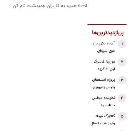
500$ هدیه به کاربران جدید،ثبت نام کن
پربازدیدترین‌ها
1
آماده باش برای
موج سرمای
شدید/ مردم
2
فوری/ کالابرگ
دنبال سوخت
این ۳ گروه
جایگزین باشند
شارژ شد
3
پروژه استعفای
رئیس‌جمهوری
دوباره روی میز
4
نماینده مجلس
تندروها/ آنها
خطاب به
می خواهند
بقایی: شما
5
کالابرگ مرداد
سعید جلیلی را
سخنگو
واریز شد/ اعمال
به ریاست
هستید، نه
تغییرات جدید
پاستور بگمارند