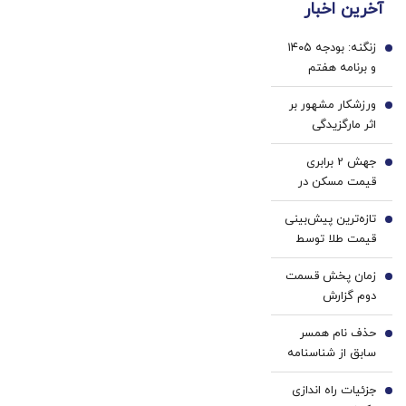
آخرین اخبار
ژل
پزشکی
سفید
با پک
زنگنه: بودجه ۱۴۰۵
کننده
سفید
1
و برنامه هفتم
دندان!
کننده
متناسب با شرایط
خرید40%تخفیف
خانگی
ورزشکار مشهور بر
جنگی اصلاح
2
اثر مارگزیدگی
می‌شوند/ منابع
درگذشت
حاصل از فروش
جهش 2 برابری
3
نفت کاهش یافت
قیمت مسکن در
تهران/ بازار بخر و
تازه‌ترین پیش‌بینی
بفروش‌ها راکد شد
4
قیمت طلا توسط
دویچه‌ بانک | مقصد
زمان پخش قسمت
بعدی ۴۷۰۰ دلار
5
دوم گزارش
است؟ | عواملی که
پزشکیان اعلام شد
مسیر طلا را تغییر
حذف نام همسر
6
می‌دهند
سابق از شناسنامه
امکان پذیر شد +
جزئیات راه اندازی
جزئیات و شرایط
7