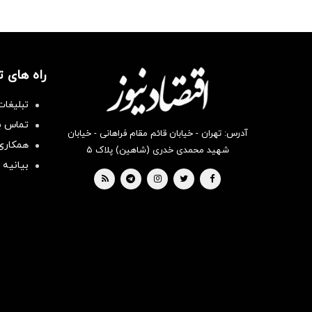
راه های 
تبلیغات
تماس با
آدرس: تهران - خیابان قائم مقام فراهانی - خیابان
همکاری 
شهید محمدی خدری (شاهین) پلاک ۵
بیانیه 