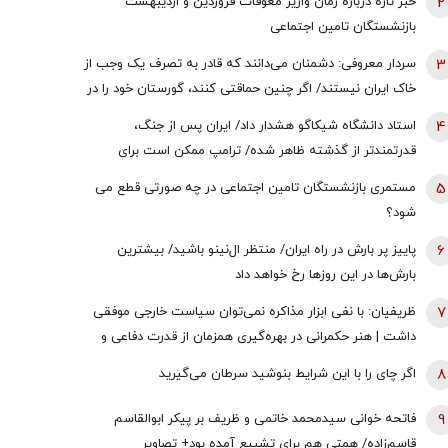
2
خبر تازه درباره زمان واریز معوقات فروردین و اردیبهشت
بازنشستگان تامین اجتماعی
3
سردار معروفی: دشمنان می‌دانند که قادر به تصرف یک وجب از
خاک ایران نیستند/ اگر چنین حماقتی کنند، گورستان خود را در
آنجا خواهند یافت/ دیپلماسی بدون پشتیبانی مردمی
4
استاد دانشگاه شیکاگو هشدار داد/ ایران پس از جنگ،
امکان‌پذیر نیست
قدرتمندتر از گذشته ظاهر شده/ ترامپ ممکن است برای
دستیابی به یک پیروزی نمادین پیش از انتخابات میان‌دوره‌ای
5
مستمری بازنشستگان تامین اجتماعی در چه صورتی قطع می
کنگره، به عملیات زمینی روی بیاورد
شود؟
6
پاییز پر بارش در راه ایران/ منتظر ال‌نینو باشید/ بیشترین
بارش‌ها در این روزها رخ خواهد داد
7
ظریفیان: با نفی ابزار مذاکره نمی‌توان سیاست خارجی موفقی
داشت | هنر حکمرانی در بهره‌گیری همزمان از قدرت دفاعی و
ظرفیت‌های دیپلماتیک است، نه حذف یکی به نفع دیگری
8
اگر چای را با این شرایط بنوشید سرطان می‌گیرید
9
فاتحه خوانی سیدمحمد خاتمی و ظریف بر پیکر ابوالقاسم
قاسم‌زاده/ همتی هم برای تشییع آمده بود+ تصاویر