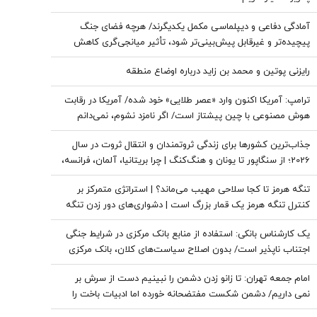
آمادگی دفاعی و دیپلماسی مکمل یکدیگرند/ هرچه فضای جنگ
پیچیده‌تر و غیرقابل پیش‌بینی‌تر شود، تأثیر میانجی‌گری کاهش
پیدا می‌کند/ نتانیاهو دنبال حفظ وضعیت «نه جنگ، نه صلح» در
رایزنی پوتین و محمد بن زاید درباره اوضاع منطقه
منطقه است
ترامپ: آمریکا اکنون وارد «عصر طلایی» خود شده/ آمریکا در رقابت
هوش مصنوعی با چین پیشتاز است/ اگر نامزد نشوم، نمی‌دانم
طرفدارانم باز هم رأی می‌دهند یا نه
جذاب‌ترین کشورها برای زندگی ثروتمندان و انتقال ثروت در سال
2026؛ از سنگاپور تا یونان و هنگ‌کنگ | چرا بریتانیا، آلمان، فرانسه،
نروژ و کره جنوبی درحال از دست دادن جذابیت هستند؟
تنگه هرمز تا کجا سلاحی مهیب می‌ماند؟ | استراتژی متمرکز بر
کنترل تنگه هرمز یک قمار بزرگ است | دشواری‌های دور زدن تنگه
برای نفت خام
یک کارشناس بانکی: استفاده از منابع بانک مرکزی در شرایط جنگی
اجتناب ناپذیر است/ بدون اصلاح سیاست‌های کلان، بانک مرکزی
به تنهایی قادر به مهار تورم نیست
امام جمعه تهران: تا زانو زدن دشمن را نبینیم دست از سرش بر
نمی داریم/ دشمن شکست مفتضحانه خورده اما ادبیات باخت را
هم بلد نیست