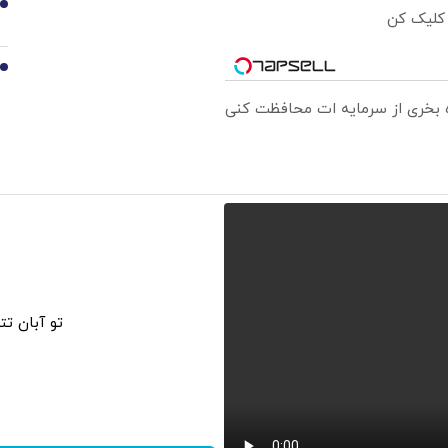
9
 کلیک کن
10
ره بخری از سرمایه ات محافظت کنی
تو آبان ت