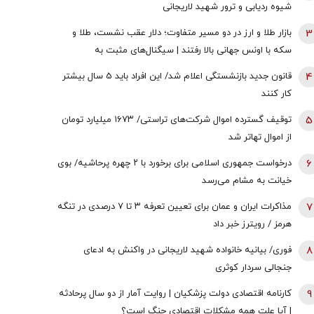
شیوه ردیابی و ترور شهید لاریجانی
3
بازار طلا و ارز در دو مسیر متفاوت؛ دلار عقب نشست، طلا و
سکه با اونس جهانی بالا رفتند | سیگنال‌های مثبت به
معامله‌گران رسید!
4
قانون جدید بازنشستگی اعلام شد/ این افراد باید 5 سال بیشتر
کار کنند
5
توقیف گسترده اموال شرکت‌های تراستی/ ۱۶۷۳ میلیارد تومان
از اموال تهاتر شد
6
درخواست جمهوری اسلامی برای برخورد با ۲ چهره پرحاشیه/ بوی
خیانت به مشام می‌رسد
7
مذاکرات ایران و عمان برای تعیین تعرفه ۳ تا ۷ درصدی در تنگه
هرمز / رویترز خبر داد
8
فوری/ بیانیه خانواده شهید لاریجانی در واکنش به ادعای
جنجالی سردار کوثری
9
کارنامه اقتصادی دولت پزشکیان | روایت آمار از دو سال پرحادثه
| آیا علت همه مشکلات اقتصادی جنگ است؟