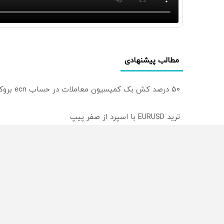
مطالب پیشنهادی
۵۰ درصد کش بک کمیسیون معاملات در حساب ecn بروکر اینوسلو
ترید EURUSD با اسپرد از صفر پیپ
میدونستی میتونی روی سهام آدیداس سرمایه گذاری کنی
از سراسر وب
محصولی که می‌خواستی رو
محصولی که می‌خواستی رو
در شگفت انگیز دیجی‌کالا بخر
در شکفت انگیز دیجی‌کالا ب