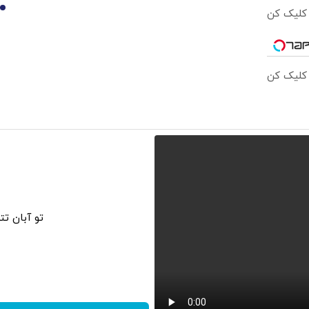
10
 کلیک کن
 کلیک کن
تو آبان ت