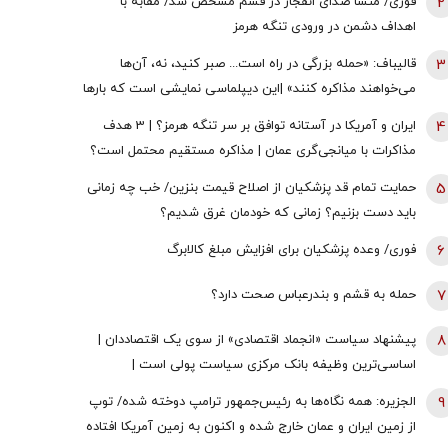
2
فوری/ منشأ صدای انفجار در قشم مشخص شد/ مقابه با
اهداف دشمن در ورودی تنگه هرمز
3
قالیباف: «حمله بزرگی در راه است... صبر کنید، نه، آن‌ها
می‌خواهند مذاکره کنند» |این دیپلماسی نمایشی است که بارها
تکرار شده است
4
ایران و آمریکا در آستانه توافق بر سر تنگه هرمز؟ | 3 هدف
مذاکرات با میانجی‌گری عمان | مذاکره مستقیم محتمل است؟
5
حمایت تمام قد پزشکیان از اصلاح قیمت بنزین/ خب چه زمانی
باید دست بزنیم؟ زمانی که خودمان غرق شدیم؟
6
فوری/ وعده پزشکیان برای افزایش مبلغ کالابرگ
7
حمله به قشم و بندرعباس صحت دارد؟
8
پیشنهاد سیاست «انجماد اقتصادی» از سوی یک اقتصاددان |
اساسی‌ترین وظیفه بانک مرکزی سیاست پولی است |
اولویت‌های بانک مرکزی در شرایط فعلی
9
الجزیره: همه نگاه‌ها به رئیس‌جمهور ترامپ دوخته شده/ توپ
از زمین ایران و عمان خارج شده و اکنون به زمین آمریکا افتاده