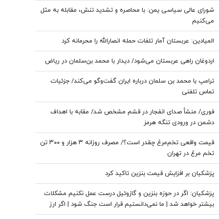
شورای عالی سیاسی یمن: با محاصره و تشدید تنش، مقابله به مثل
می‌کنیم
المیادین: عربستان آمار تلفات حمله انصارالله را محرمانه کرد
اردوغان راهی عربستان می‌شود/ دیدار با محمد بن‌سلمان در ریاض
ترامپ با محمد بن سلمان درباره ایران گفت‌وگو می‌کند/ جزئیات
تماس تلفنی
فوری/ منشأ صدای انفجار در قشم مشخص شد/ مقابه با اهداف
دشمن در ورودی تنگه هرمز
قیمت واقعی تخم‌مرغ چقدر است؟/ مصرف روزانه ۳ هزار و ۳۰۰ تن
تخم مرغ در تهران
پزشکیان بر افزایش قیمت بنزین تاکید کرد
پزشکیان: اگر در حوزه بنزین و گازوئیل درست عمل نکنیم مشکلات
بیشتر خواهد شد | ما نمی‌دانستیم قرار است جنگ شود | اگر ارز
ترجیحی حذف نمی شد با شروع جنگ قحطی در بازار قطعی بود