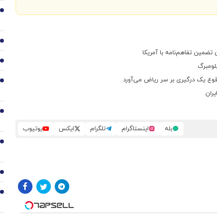
2
3
4
بلومبرگ
وقوع یک درگیری بر سر ریاض می‌آورد
5
یران
6
بله
اینستاگرام
تلگرام
ایکس
یوتیوب
7
8
9