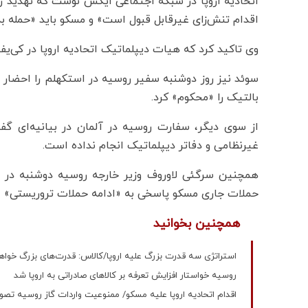
اتحادیه اروپا در شبکه اجتماعی ایکس نوشت که تهدید ر
اقدام تنش‌زای غیرقابل قبول است» و مسکو باید «حمله به
وی تاکید کرد که هیات دیپلماتیک اتحادیه اروپا در کی‌یف
سوئد نیز روز دوشنبه سفیر روسیه در استکهلم را احضار 
بالتیک را «محکوم» کرد.
از سوی دیگر، سفارت روسیه در آلمان در بیانیه‌ای گ
غیرنظامی و دفاتر دیپلماتیک انجام نداده است.
همچنین سرگئی لاوروف وزیر خارجه روسیه دوشنبه در گف
حملات جاری مسکو پاسخی به «ادامه حملات تروریستی» ا
همچنین بخوانید
استراتژی سه قدرت بزرگ علیه اروپا/کالاس: قدرت‌های بزرگ خواه
روسیه خواستار افزایش تعرفه بر کالاهای صادراتی به اروپا شد
اقدام اتحادیه اروپا علیه مسکو/ ممنوعیت واردات گاز روسیه تص