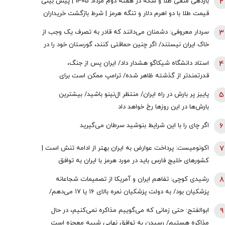
2
بازدهی منفی طلا و سکه در هفته دوم مرداد 1405 | پیش بینی
قیمت طلا با دو اهرم دلار و تنگه هرمز | شرط بازگشت خریداران
به بازار
3
سردار معروفی: دشمنان می‌دانند که قادر به تصرف یک وجب از
خاک ایران نیستند/ اگر چنین حماقتی کنند، گورستان خود را در
آنجا خواهند یافت/ دیپلماسی بدون پشتیبانی مردمی
4
استاد دانشگاه شیکاگو هشدار داد/ ایران پس از جنگ،
امکان‌پذیر نیست
قدرتمندتر از گذشته ظاهر شده/ ترامپ ممکن است برای
دستیابی به یک پیروزی نمادین پیش از انتخابات میان‌دوره‌ای
5
پاییز پر بارش در راه ایران/ منتظر ال‌نینو باشید/ بیشترین
کنگره، به عملیات زمینی روی بیاورد
بارش‌ها در این روزها رخ خواهد داد
6
اگر چای را با این شرایط بنوشید سرطان می‌گیرید
7
اکونومیست: پرداخت عوارض به ایران بهتر از ادامه تنش است |
کشورهای خلیج فارس باید در مورد هرمز با ایران به توافق
برسند | اعراب در مخمصهِ ترامپ گرفتار شده‌اند
8
رشیدی کوچی: تفاهم ایران و آمریکا از تصمیمات شجاعانه
پزشکیان بود/ به دولت پزشکیان نمره بالای ۱۶ یا ۱۷ می‌دهم/
یقین بدانید اگر هر فرد دیگری جای پزشکیان بود، کشور با
9
ابوالفتح: حتی زمانی که می‌گوییم مذاکره نمی‌کنیم، در حال
مشکلات بزرگی روبه‌رو می‌شد/ اگر جلیلی رئیس‌جمهور
مذاکره هستیم/ رسیدن به توافق نهایی شبیه معجزه است