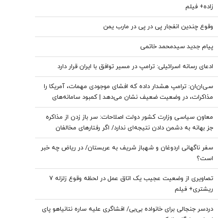
زاده+ فیلم
وقوع چندین انفجار پی در پی در مارب یمن
پیام جدید سیدمحمد خاتمی
ادعای رسانه اسرائیلی: ترامپ در مسیر توافق با ایران قرار دارد
سی‌ان‌ان: ترامپ هشدار داده که افشای موجودی مهمات، آمریکا را
مذاکرات، در وضعیت ضعیف نشان می‌دهد | کمبود سامانه‌های
دفاع هوایی، متحدان عرب آمریکا را نگران کرده است
معاون سیاسی وزارت کشور دولت اصلاحات: سر باز زدن از مذاکره‌
جز بهانه به دشمن دادن نتیجه‌ای ندارد/ اگر رفتارهای مخالفان
مذاکره مهار نشود، کشور آسیب می‌بیند/ توهین به مسئولان
سفر ناگهانی اردوغان و شهباز شریف به عربستان/ در ریاض چه خبر
زمینه‌ساز طمع دشمنان است
است؟
تصاویری از وضعیت عجیب یک اتاق عمل در لحظه وقوع زلزله 7
ریشتری+ فیلم
دردسر جنجالی برای خانواده بی‌بی/ افشاگری علیه ساره نتانیاهو پای