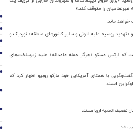
وسیه «برای خروج دیپلمات‌ها و شهروندان خارجی از کی‌یف یک
 غیرنظامیان را متوقف کند.»
2
 خواهد ماند.
3
و «تهدید روسیه علیه لتونی و سایر کشورهای منطقه» نوردیک و
4
فت که ارتس مسکو «هرگز حمله عامدانه» علیه زیرساخت‌های
5
6
ت‌وگویی با همتای آمریکایی خود مارکو روبیو اظهار کرد که
وکراین است.
7
8
ان تضعیف اتحادیه اروپا هستند
ویب شد
9