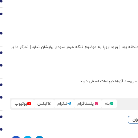
2
3
4
انه بود | ورود اروپا به موضوع تنگه هرمز سودی برایشان ندارد | تمرکز ما بر
5
6
می‌رسد آن‌ها دیپلمات اضافی دارند
7
8
بله
اینستاگرام
تلگرام
ایکس
یوتیوب
9
ران
10