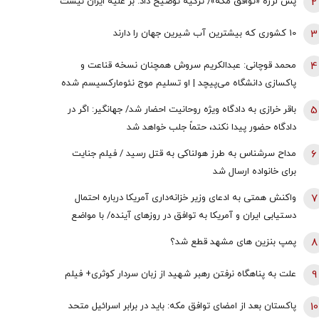
2
پس لرزه «توافق مکه»/ ترکیه توضیح داد: بر علیه ایران نیست
3
10 کشوری که بیشترین آب شیرین جهان را دارند
4
محمد قوچانی: عبدالکریم سروش همچنان نسخه قناعت و
پاکسازی دانشگاه می‌پیچد | او تسلیم موج نئومارکسیسم شده
است | سروش به زبان چپ سخن می‌گوید و نظام بازار آزاد
5
باقر خرازی به دادگاه ویژه روحانیت احضار شد/ جهانگیر: اگر در
رقابتی را با برچسب کاپیتالیسم توضیح می‌دهد
دادگاه حضور پیدا نکند، حتماً جلب خواهد شد
6
مداح سرشناس به طرز هولناکی به قتل رسید / فیلم جنایت
برای خانواده ارسال شد
7
واکنش همتی به ادعای وزیر خزانه‌داری آمریکا درباره احتمال
دستیابی ایران و آمریکا به توافق در روز‌های آینده/ با مواضع
قبلی وی درخصوص اقتصاد ایران در تعارض است
8
پمپ بنزین های مشهد قطع شد؟
9
علت به پناهگاه نرفتن رهبر شهید از زبان سردار کوثری+ فیلم
10
پاکستان بعد از امضای توافق مکه: باید در برابر اسرائیل متحد