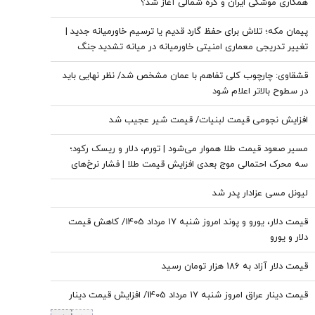
همکاری موشکی ایران و کره شمالی آغاز شد؟
پیمان مکه؛ تلاش برای حفظ گارد قدیم یا ترسیم خاورمیانه جدید |
تغییر تدریجی معماری امنیتی خاورمیانه در میانه تشدید جنگ
علیه ایران | پیمان مکه شبیه به ناتو نیست اما...
قشقاوی: چارچوب کلی تفاهم با عمان مشخص شد/ نظر نهایی باید
در سطوح بالاتر اعلام شود
افزایش نجومی قیمت لبنیات/ قیمت شیر عجیب شد
مسیر صعود قیمت طلا هموار می‌شود | تورم، دلار و ریسک رکود؛
سه محرک احتمالی موج بعدی افزایش قیمت طلا | فشار نرخ‌های
بهره در حال پایان است؟
لیونل مسی عزادار پدر شد
قیمت دلار، یورو و پوند امروز شنبه ۱۷ مرداد 1405/ کاهش قیمت
دلار و یورو
قیمت دلار آزاد به 186 هزار تومان رسید
قیمت دینار عراق امروز شنبه ۱۷ مرداد 1405/ افزایش قیمت دینار