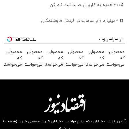
500$ هدیه به کاربران جدید،ثبت نام کن
تا 3میلیارد وام سرمایه در گردش فروشندگان
از سراسر وب
محصولی
محصولی
محصولی
محصولی
محصولی
محصولی
که
که
که
که
که
که
می‌خواستی
می‌خواستی
می‌خواستی
می‌خواستی
می‌خواستی
می‌خواستی
رو در
رو در
رو در
رو در
رو در
رو در
شگفت
شکفت
شکفت
شکفت
شگفت
شکفت
انگیز
انگیز
انگیز
انگیز
انگیز
انگیز
دیجی‌کالا
دیجی‌کالا
دیجی‌کالا
دیجی‌کالا
دیجی‌کالا
دیجی‌کالا
بخر !
بخر !
بخر !
بخر !
بخر !
بخر !
آدرس: تهران - خیابان قائم مقام فراهانی - خیابان شهید محمدی خدری (شاهین)
پلاک ۵