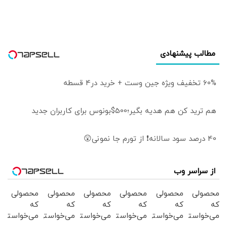
شد
را صادر می‌کنند
برخورد قاطعانه شود
مطالب پیشنهادی
60% تخفیف ویژه جین وست + خرید در4 قسطه
هم ترید کن هم هدیه بگیر؛500$بونوس برای کاربران جدید
40 درصد سود سالانه❗ از تورم جا نمونی😲
از سراسر وب
محصولی
محصولی
محصولی
محصولی
محصولی
محصولی
که
که
که
که
که
که
می‌خواستی
می‌خواستی
می‌خواستی
می‌خواستی
می‌خواستی
می‌خواستی