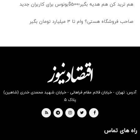
هم ترید کن هم هدیه بگیر؛500$بونوس برای کاربران جدید
صاحب فروشگاه هستی؟ وام تا ۳ میلیارد تومان بگیر
آدرس: تهران - خیابان قائم مقام فراهانی - خیابان شهید محمدی خدری (شاهین)
پلاک ۵
راه های تماس