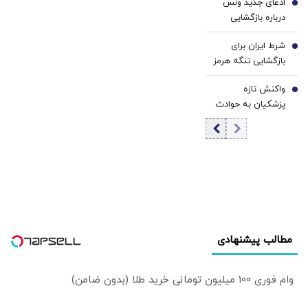
ادعای جدید ونس
بازگشایی هرمز را
5
۶۵ هزار دلار
درباره بازگشایی
کمرنگ کرد
تنگه هرمز: ایران
شرط ایران برای
وعده عبور حداکثری
6
بازگشایی تنگه هرمز
نفت از هرمز را داده
اعلام شد؟
است
واکنش تازه
7
پزشکیان به حوادث
دی ماه / آن
اتفاقات به هیچ
وجه قابل قبول نبود؛
نباید اشتباهات را
تکرار کنیم!
مطالب پیشنهادی
وام فوری 100 میلیون تومانی خرید طلا (بدون ضامن)