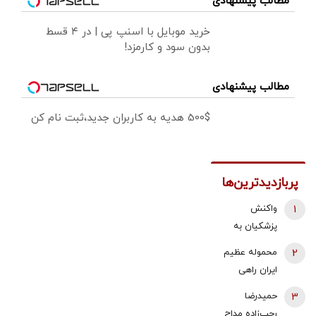
مطالب پیشنهادی
خرید موبایل با اسنپ پی | در ۴ قسط
بدون سود و کارمزد!
مطالب پیشنهادی
500$ هدیه به کاربران جدید،ثبت نام کن
پربازدیدترین‌ها
1
واکنش
پزشکیان به
استعفای
2
محموله عظیم
ذوالقدر از
ایران راهی
دبیری شعام/
عراق شد +
3
حمیدرضا
استعفا تایید
جزئیات
رجب‌زاده مداح
شد؟