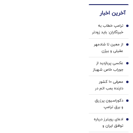
های
ایران
کننده
دندان40%تخفیف)
دندان
🇮🇷
دندان!
آخرین اخبار
پزشکی
این
خرید40%تخفیف
با پک
دکتر
ترامپ خطاب به
سفید
کرم
1
خبرنگاران: باید زودتر
کننده
ترمیم
بروم؛ یک جنگ در
خانگی
کننده
از معین تا شادمهر
پیش داریم! + فیلم
2
23
عقیلی و بیژن
روزه
مرتضوی/ حرف های
ساخت!
عکسی پربازدید از
تازه پزشکیان درباره
3
جوراب‌ خاص شهباز
بازگشت ایرانی ها
شریف در مراسم
به کشور
معرفی 10 کشور
امضاء توافق‌ مکه
4
دارنده بمب اتم در
جهان/ کدام کشور
دکوراسیون پرزرق‌
بیشترین بمب اتم
5
و برق ترامپ
را دارد؟ +
تداعی‌کننده
اینفوگرافی
ادعای رویترز درباره
کاخ‌های صدام
6
توافق ایران و
است/ کلینتون
عمان/ به محض