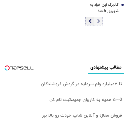
خطاب به مردم
کالابرگ این افراد به
توافق بر سر تنگه
7
آمریکا: اینجا خانه او
شهریور افتاد/
هرمز آمریکا
نیست
زمان‌بندی جدید را
محاصره را لغو
ببینید
خواهد کرد
مطالب پیشنهادی
تا 3میلیارد وام سرمایه در گردش فروشندگان
500$ هدیه به کاربران جدید،ثبت نام کن
فروش مغازه و آنلاین شاپ خودت رو بالا ببر