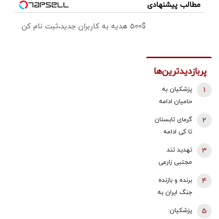
مطالب پیشنهادی
500$ هدیه به کاربران جدید،ثبت نام کن
پربازدیدترین‌ها
1
پزشکیان به
حامیان ادامه
جنگ:
2
گرمای تابستان
همین‌جوری
تا کی ادامه
نگویید بزن/
دارد؟/
3
تهدید تند
تبعاتش را هم
هواشناسی: ۴۰
مجتبی زارعی
باید دید
تا ۵۰ روز دیگر
علیه باقر
4
برنده و بازنده
گرما در پیش
خرازی:حاضرم با
جنگ ایران به
داریم
وضو شلاقت را
روایت
5
پزشکیان:
اجرا کنم
«تلگراف» |