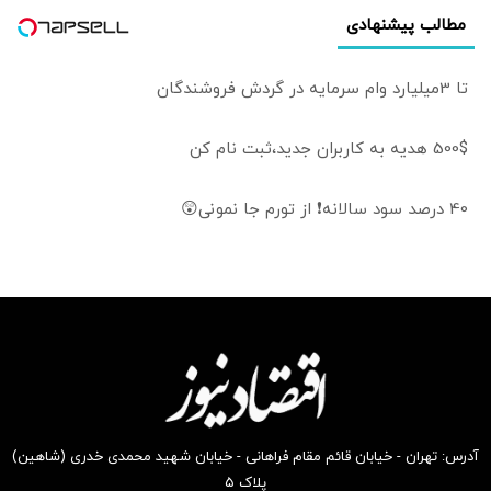
باید بخشی از
مطالب پیشنهادی
دیپلماسی اقتصادی
باشند
تا 3میلیارد وام سرمایه در گردش فروشندگان
500$ هدیه به کاربران جدید،ثبت نام کن
40 درصد سود سالانه❗ از تورم جا نمونی😲
آدرس: تهران - خیابان قائم مقام فراهانی - خیابان شهید محمدی خدری (شاهین)
پلاک ۵