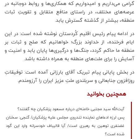
گرامی می‌داریم و امیدواریم که همکاری‌ها و روابط دوجانبه در
عرصه‌های مختلف، در راستای منافع متقابل و تقویتِ ثبات
منطقه، بیشتر از گذشته گسترش یابد.
در ادامه پیام رئیس اقلیم کُردستان نوشته شده است: در این
ایام فرخنده، از خداوند بزرگ؛ خواهانیم که صلح و ثبات بر
منطقه ما حاکم گردد، جنگ‌ها و درگیری‌ها پایان یابد و امنیت و
آسایش را برای ملت‌های منطقه به همراه داشته باشد.
در بخش پایانی پیام تبریک آقای بارزانی آمده است: توفیقاتِ
روزافزون جنابعالی و سربلندی ملتِ عزیز ایران را آرزومندم.
همچنین بخوانید
آیت‌الله سید مجتبی خامنه‌ای درباره مسعود پزشکیان چه گفتند؟
پس لرزه ادعاهای نماینده تندروی مجلس علیه پزشکیان/ گنجی: سخنان
غضنفری توهین به رهبری است/ آیا قالیباف خودسرانه وارد این گود
شده است؟