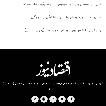
داری از نوسان بازار جا میمونی!!!! وام بگیر، طلا بخر💰
همین حالا ترید و شروع کن و 500$بونوس بگیر
وام فوری 100 میلیون تومانی خرید طلا (بدون ضامن)
آدرس: تهران - خیابان قائم مقام فراهانی - خیابان شهید محمدی خدری (شاهین)
پلاک ۵