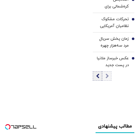
انقلاب اعلام شد
4
کره‌شمالی برای
اعزام هزاران نیروی
تحرکات مشکوک
نظامی / جنگ
5
نظامیان آمریکایی
جهانی سوم در راه
در پایگاه های
است؟
زمان پخش سریال
اطراف ایران/ نقشه
6
مرد سه‌هزار چهره
تازه آمریکا چیست؟
مهران مدیری
عکس خبرساز ملانیا
مشخص شد /
7
در پست جدید
بازیگران چه کسانی
ترامپ / منظور
هستند؟
رئیس جمهور
آمریکا چیست؟
مطالب پیشنهادی