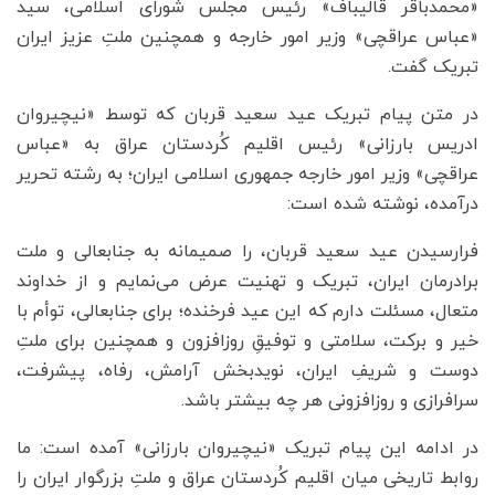
«محمدباقر قالیباف» رئیس مجلس شورای اسلامی، سید
«عباس عراقچی» وزیر امور خارجه و همچنین ملتِ عزیز ایران
تبریک گفت.
در متن پیام تبریک عید سعید قربان که توسط «نیچیروان
ادریس بارزانی» رئیس اقلیم کُردستان عراق به «عباس
عراقچی» وزیر امور خارجه جمهوری اسلامی ایران؛ به رشته تحریر
درآمده، نوشته شده است:
فرارسیدن عید سعید قربان، را صمیمانه به جنابعالی و ملت
برادرمان ایران، تبریک و تهنیت عرض می‌نمایم و از خداوند
متعال، مسئلت دارم که این عید فرخنده؛ برای جنابعالی، توأم با
خیر و برکت، سلامتی و توفیقِ روزافزون و همچنین برای ملتِ
دوست و شریفِ ایران، نویدبخش آرامش، رفاه، پیشرفت،
سرافرازی و روزافزونی هر چه بیشتر باشد.
در ادامه این پیام تبریک «نیچیروان بارزانی» آمده است: ما
روابط تاریخی میان اقلیم کُردستان عراق و ملتِ بزرگوار ایران را