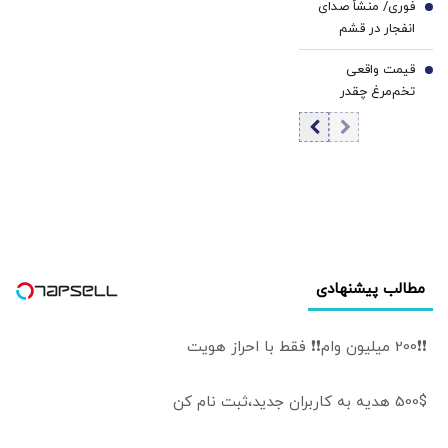
فوری/ منشأ صدای
جزئیات تماس
6
انفجار در قشم
تلفنی
مشخص شد/ مقابه
قیمت واقعی
با اهداف دشمن در
7
تخم‌مرغ چقدر
ورودی تنگه هرمز
است؟/ مصرف
روزانه ۳ هزار و ۳۰۰
تن تخم مرغ در
تهران
مطالب پیشنهادی
❗❗200 میلیون وام❗❗ فقط با احراز هویت
500$ هدیه به کاربران جدید،ثبت نام کن