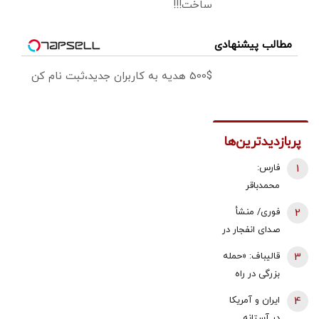
ساخت!!!
مطالب پیشنهادی
500$ هدیه به کاربران جدید،ثبت نام کن
پربازدیدترین‌ها
1
فارس:
محمدباقر
ذوالقدر استعفا
2
فوری/ منشأ
داد/ محسن
صدای انفجار در
رضایی دبیر
قشم مشخص
3
قالیباف: «حمله
شورای عالی
شد/ مقابه با
بزرگی در راه
امنیت ملی شد
اهداف دشمن
است... صبر
4
ایران و آمریکا
در ورودی تنگه
کنید، نه، آن‌ها
در آستانه