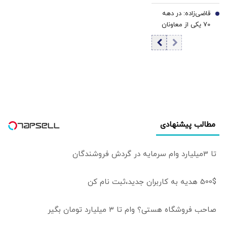
برای پایان جنگ
قاضی‌زاده: در دهه
اوکراین؟
7
70 یکی از معاونان
وزارت ارشاد،
مطبوعات را «شرّ
لازِم» خوانده بود |
منتجبی: انتقاد
وظیفه اصلی
روزنامه‌نگار است |
زاهد: بسیاری از
بهترین
مطالب پیشنهادی
روزنامه‌نگاران کشور،
مجبور به مهاجرت
شده‌اند
تا 3میلیارد وام سرمایه در گردش فروشندگان
500$ هدیه به کاربران جدید،ثبت نام کن
صاحب فروشگاه هستی؟ وام تا ۳ میلیارد تومان بگیر