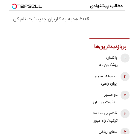
مطالب پیشنهادی
500$ هدیه به کاربران جدید،ثبت نام کن
پربازدیدترین‌ها
1
واکنش
پزشکیان به
استعفای
2
محموله عظیم
ذوالقدر از
ایران راهی
دبیری شعام/
عراق شد +
3
دو مسیر
استعفا تایید
جزئیات
متفاوت بازار ارز
شد؟
و طلا؛ سقوط
4
اقدام بی سابقه
یک‌کاناله دلار
ترکیه/ راه عبور
در برابر جهش
روسیه بسته
5
ادعای ریاض
قیمت طلا |