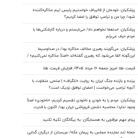
پزشکیان: خودمان از قالیباف خواستیم رئیس تیم مذاکره‌کننده
شود/ چرا من و ترامپ توافق را امضا کردیم؟
پزشکیان: استعفا نخواهم داد/ می‌ایستم و درباره کارشکنی‌ها با
مردم حرف می‌زنم
پزشکیان: می‌گویند رهبری مخالف مذاکره بود/ در صداوسیما
این‌گونه القا می‌شود که رهبری گفته‌اند «اصلاً مذاکره نمی‌کنیم» /
ما با اجازه ایشان مذاکره کردیم
قیمت طلا امروز جمعه ۱۶ مرداد ۱۴۰۵/ افزایش قیمت طلا
برنده و بازنده جنگ ایران به روایت «تلگراف» | صلحی متفاوت با
آنچه ترامپ می‌خواست | امضای توافق نزدیک است؟
پزشکیان: مردم را به خودی و ناخودی تقسیم کردیم؛ «ناخودی» اصلاً
وجود ندارد/ محاسبه دشمن فروپاشی ایران بود/ اکنون با قدرت
بیشتری ایستاده‌ایم
پیام مهم عراقچی به همسایگان: به بیگانگان تکیه نکنید
حمله تند نماینده مجلس به پیمان مکه/ عربستان از دیگران گدایی