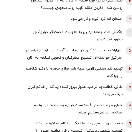
2
پیش بینی بورس فردا شنبه 17 مرداد 1405 | موتور رشد بازار
روشن شد | آخرین حلقه تایید روند صعودی چیست؟
3
آسمان قم فردا تیره و تار می‌شود
4
واکنش امام جمعه اردبیل به اظهارات محمدباقر خرازی/ چرا
برخورد نمی‌شود؟
5
اظهارات جنجالی تد کروز درباره ایران: آنچه من بارها از ترامپ و
اسرائیل خواسته‌ام، تسلیح معترضان و تحویل اسلحه به آنان
است
6
تهدید تند مجتبی زارعی علیه باقر خرازی:حاضرم با وضو شلاقت
را اجرا کنم
7
بقائی خطاب به ترامپ: هنوز پیروز نشده‌اید که از غنائم ایران
حرف می‌زنید
8
ادعای مهم محسن رفیقدوست درباره بمب اتم: می‌توانیم
بسازیم، اما نمی‌سازیم+فیلم
9
حقیقت‌پور: عراقچی به نمایندگی از نظام مذاکره می‌کند؛
تصمیم شخصی پزشکیان نیست/ برخی مواضع رهبری را