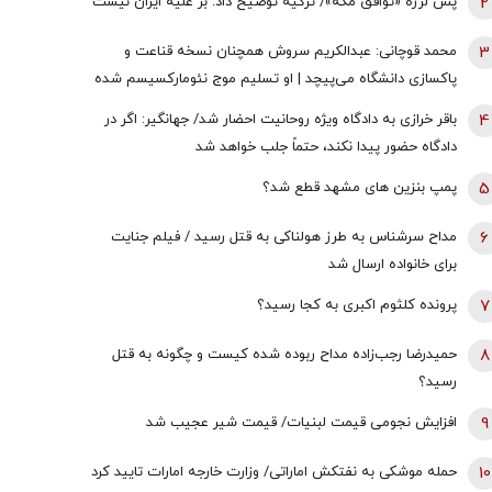
2
پس لرزه «توافق مکه»/ ترکیه توضیح داد: بر علیه ایران نیست
3
محمد قوچانی: عبدالکریم سروش همچنان نسخه قناعت و
پاکسازی دانشگاه می‌پیچد | او تسلیم موج نئومارکسیسم شده
است | سروش به زبان چپ سخن می‌گوید و نظام بازار آزاد
4
باقر خرازی به دادگاه ویژه روحانیت احضار شد/ جهانگیر: اگر در
رقابتی را با برچسب کاپیتالیسم توضیح می‌دهد
دادگاه حضور پیدا نکند، حتماً جلب خواهد شد
5
پمپ بنزین های مشهد قطع شد؟
6
مداح سرشناس به طرز هولناکی به قتل رسید / فیلم جنایت
برای خانواده ارسال شد
7
پرونده کلثوم اکبری به کجا رسید؟
8
حمیدرضا رجب‌زاده مداح ربوده شده کیست و چگونه به قتل
رسید؟
9
افزایش نجومی قیمت لبنیات/ قیمت شیر عجیب شد
10
حمله موشکی به نفتکش اماراتی/ وزارت خارجه امارات تایید کرد