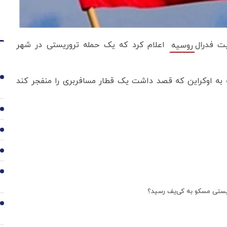
ت فدرال
اعلام کرد که یک حمله تروریستی در شهر
روسیه
1
ه به اوکراین که قصد داشت یک قطار مسافربری را منفجر کند
2
3
4
5
ریستی مسکو به کی‌یف رسید؟
6