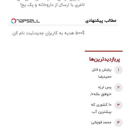
لاغری با ارسال از داروخانه و پک یخ!
مطالب پیشنهادی
500$ هدیه به کاربران جدید،ثبت نام کن
پربازدیدترین‌ها
1
ربایش و قتل
حمیدرضا
رجب‌زاده تایید
2
پس لرزه
شد/ ارسال
«توافق مکه»/
ویدئویی از
ترکیه توضیح
3
10 کشوری که
لحظه قتل او
داد: بر علیه
بیشترین آب
برای
ایران نیست
شیرین جهان را
خانواده‌اش+
4
محمد قوچانی:
دارند
عکس