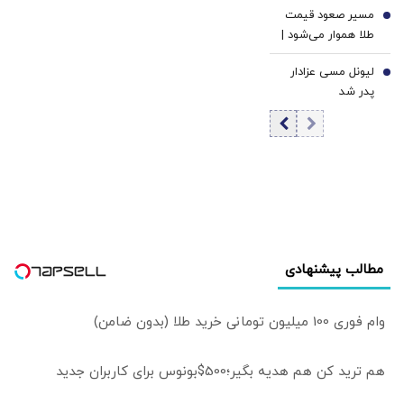
شود
مکه شبیه به ناتو
مسیر صعود قیمت
شد
6
نیست اما...
طلا هموار می‌شود |
تورم، دلار و ریسک
لیونل مسی عزادار
رکود؛ سه محرک
7
پدر شد
احتمالی موج بعدی
افزایش قیمت طلا |
فشار نرخ‌های بهره
در حال پایان است؟
مطالب پیشنهادی
وام فوری 100 میلیون تومانی خرید طلا (بدون ضامن)
هم ترید کن هم هدیه بگیر؛500$بونوس برای کاربران جدید