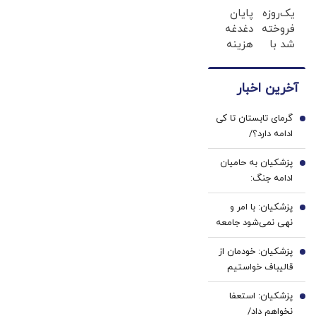
یک‌روزه
پایان
تکنوپی
احراز
فروخته
دغدغه
هویت
شد با
هزینه
خوردو45
های
دندان
آخرین اخبار
پزشکی
با پک
گرمای تابستان تا کی
سفید
1
ادامه دارد؟/
کننده
هواشناسی: ۴۰ تا
خانگی
پزشکیان به حامیان
۵۰ روز دیگر گرما در
2
ادامه جنگ:
پیش داریم
همین‌جوری نگویید
پزشکیان: با امر و
بزن/تبعاتش را هم
3
نهی نمی‌شود جامعه
باید دید
را اداره کرد
پزشکیان: خودمان از
4
قالیباف خواستیم
رئیس تیم
پزشکیان: استعفا
مذاکره‌کننده شود/
5
نخواهم داد/
چرا من و ترامپ