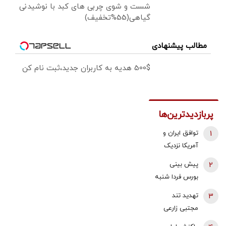
شست و شوی چربی های کبد با نوشیدنی
گیاهی(55%تخفیف)
مطالب پیشنهادی
500$ هدیه به کاربران جدید،ثبت نام کن
پربازدیدترین‌ها
1
توافق ایران و
آمریکا نزدیک
شد؟/ وزیر
2
پیش بینی
خزانه‌داری آمریکا
بورس فردا شنبه
از «امروز یا فردا»
17 مرداد 1405 |
3
تهدید تند
گفت
موتور رشد بازار
مجتبی زارعی
روشن شد |
علیه باقر