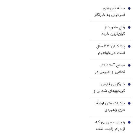
با پک
سفید
حمله نیروهای
سفید
کننده
1
اسرائیلی به خبرنگار
کننده
دندان!
پرس‌تی‌وی
خانگی
خرید40%تخفیف
رئال مادرید از
2
گران‌ترین خرید
تاریخ خود رونمایی
پزشکیان: ۴۷ سال
کرد+ عکس
3
است می‌خواهیم
درست کار کنیم،
سطح آماده‌باش
می‌گویند الان
4
نظامی و امنیتی در
وقتش نیست!/
عراق افزایش یافت
می‌گویند فلانی که
خبرگزاری فارس:
5
حزب‌اللهی بود را
کریدورهای شمالی و
برداشتی! + فیلم
جنوبی تنگۀ هرمز
جزئیات متن اولیۀ
حذف می‌شوند |
6
طرح راهبردی
ورود کشتی‌ها با
مدیریت تنگه هرمز
مدیریت تهران و
رئیس جمهوری که
منتشر شد
7
خروج آن‌ها با
از درام رقابت لذت
مدیریت مشترک