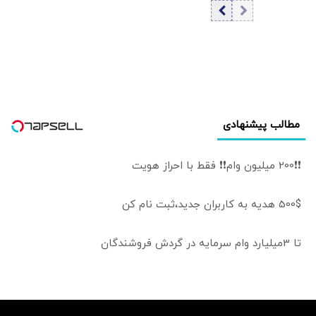
می‌برد | ترامپ
تهران و مسقط
تصمیم گرفته ونس
خواهد بود | عوارض
وارث حزب
برای گذر از تنگه در
جمهوری‌خواه باشد |
قالب بهای خدمات
جمهوری‌خواهان
است
«ونس» را به
«روبیو» ترجیح
می‌دهند؟
مطالب پیشنهادی
❗❗200 میلیون وام❗❗ فقط با احراز هویت
500$ هدیه به کاربران جدید،ثبت نام کن
تا 3میلیارد وام سرمایه در گردش فروشندگان