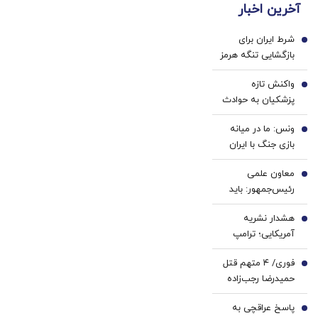
آخرین اخبار
بدون
پزشکی
خرید40%تخفیف
ضامن
با پک
شرط ایران برای
و چک
سفید
1
بازگشایی تنگه هرمز
کننده
خانگی
واکنش تازه
2
پزشکیان به حوادث
دی ماه / آن
ونس: ما در میانه
اتفاقات به هیچ
3
بازی جنگ با ایران
وجه قابل قبول نبود؛
هستیم
نباید اشتباهات را
معاون علمی
4
تکرار کنیم!
رئیس‌جمهور: باید
منتظر سقوط رتبه
هشدار نشریه
علمی ایران در
5
آمریکایی؛ ترامپ
سطح جهانی باشیم
پیش از آنکه دیر
فوری/ ۴ متهم قتل
شود، از مارپیچ
6
حمیدرضا رجب‌زاده
جنگ با ایران خارج
بازداشت شدند
شود/ جنگ ایران
پاسخ عراقچی به
7
می‌تواند دو شریان