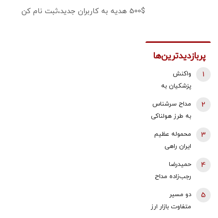
500$ هدیه به کاربران جدید،ثبت نام کن
پربازدیدترین‌ها
1
واکنش
پزشکیان به
استعفای
2
مداح سرشناس
ذوالقدر از
به طرز هولناکی
دبیری شعام/
به قتل رسید /
3
محموله عظیم
استعفا تایید
فیلم جنایت
ایران راهی
شد؟
برای خانواده
عراق شد +
4
حمیدرضا
ارسال شد
جزئیات
رجب‌زاده مداح
ربوده شده
5
دو مسیر
کیست و
متفاوت بازار ارز
چگونه به قتل