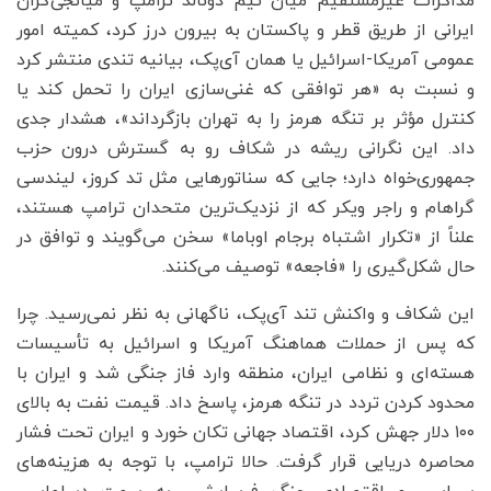
مذاکرات غیرمستقیم میان تیم دونالد ترامپ و میانجی‌گران
ایرانی از طریق قطر و پاکستان به بیرون درز کرد، کمیته امور
عمومی آمریکا-اسرائیل یا همان آی‌پک، بیانیه‌ تندی منتشر کرد
و نسبت به «هر توافقی که غنی‌سازی ایران را تحمل کند یا
کنترل مؤثر بر تنگه هرمز را به تهران بازگرداند»، هشدار جدی
داد. این نگرانی ریشه در شکاف رو به گسترش درون حزب
جمهوری‌خواه دارد؛ جایی که سناتورهایی مثل تد کروز، لیندسی
گراهام و راجر ویکر که از نزدیک‌ترین متحدان ترامپ هستند،
علناً از «تکرار اشتباه برجام اوباما» سخن می‌گویند و توافق در
حال شکل‌گیری را «فاجعه» توصیف می‌کنند.
این شکاف و واکنش تند آی‌پک، ناگهانی به نظر نمی‌رسید. چرا
که پس از حملات هماهنگ آمریکا و اسرائیل به تأسیسات
هسته‌ای و نظامی ایران، منطقه وارد فاز جنگی شد و ایران با
محدود کردن تردد در تنگه هرمز، پاسخ داد. قیمت نفت به بالای
۱۰۰ دلار جهش کرد، اقتصاد جهانی تکان خورد و ایران تحت فشار
محاصره دریایی قرار گرفت. حالا ترامپ، با توجه به هزینه‌های