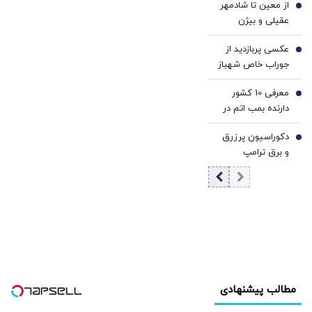
از معین تا شادمهر
پیش داریم! + فیلم
4
انداخته‌ایم
عقیلی و بیژن
مرتضوی/ حرف های
عکسی پربازدید از
تازه پزشکیان درباره
5
جوراب‌ خاص شهباز
بازگشت ایرانی ها
شریف در مراسم
به کشور
معرفی 10 کشور
امضاء توافق‌ مکه
6
دارنده بمب اتم در
جهان/ کدام کشور
دکوراسیون پرزرق‌
بیشترین بمب اتم
7
و برق ترامپ
را دارد؟ +
تداعی‌کننده
اینفوگرافی
کاخ‌های صدام
است/ کلینتون
خطاب به مردم
آمریکا: اینجا خانه او
نیست
مطالب پیشنهادی