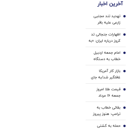
آخرین اخبار
حک
سفید
خانگی
🔥
میکنه
کننده
تهدید تند مجتبی
خرید40%تخفیف
دندان!
1
زارعی علیه باقر
خرید40%تخفیف
خرازی:حاضرم با وضو
اظهارات جنجالی تد
شلاقت را اجرا کنم
2
کروز درباره ایران: «به
معترضان اسلحه
امام جمعه اردبیل
بدهید»
3
خطاب به دستگاه
قضا: دفتر رهبری
بازار کار آمریکا
تکذیب کرد/ چرا با
4
غافلگیر شد/به جای
خرازی برخورد
ایجاد شغل، ۲۳ هزار
نمی‌شود؟
قیمت طلا امروز
شغل حذف شد
5
جمعه ۱۶ مرداد
۱۴۰۵/ افزایش قیمت
بقائی خطاب به
طلا
6
ترامپ: هنوز پیروز
نشده‌اید که از غنائم
حمله به کشتی
ایران حرف می‌زنید
7