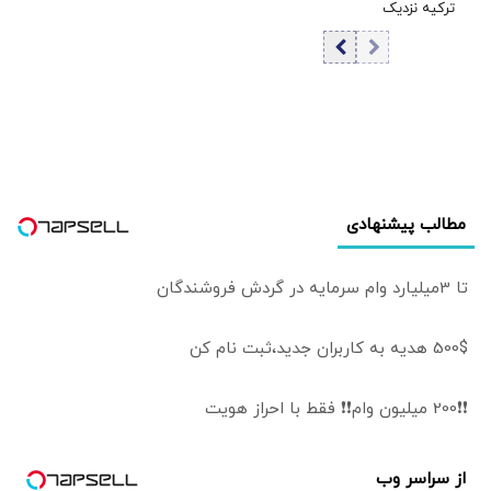
ترکیه نزدیک
روسیه/ پهپاد به
محل اقامت خدمه
اصابت کرد
مطالب پیشنهادی
تا 3میلیارد وام سرمایه در گردش فروشندگان
500$ هدیه به کاربران جدید،ثبت نام کن
❗❗200 میلیون وام❗❗ فقط با احراز هویت
از سراسر وب