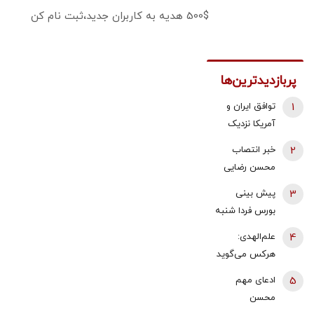
500$ هدیه به کاربران جدید،ثبت نام کن
پربازدیدترین‌ها
1
توافق ایران و
آمریکا نزدیک
شد؟/ وزیر
2
خبر انتصاب
خزانه‌داری آمریکا
محسن رضایی
از «امروز یا فردا»
به دبیری شعام
3
پیش بینی
گفت
تکذیب شد؟/
بورس فردا شنبه
توضیح مهم
17 مرداد 1405 |
4
علم‌الهدی:
خبرگزاری فارس
موتور رشد بازار
هرکس می‌گوید
روشن شد |
جنگ را تمام
5
ادعای مهم
آخرین حلقه
کنیم یا منافق
محسن
تایید روند
است یا قلب