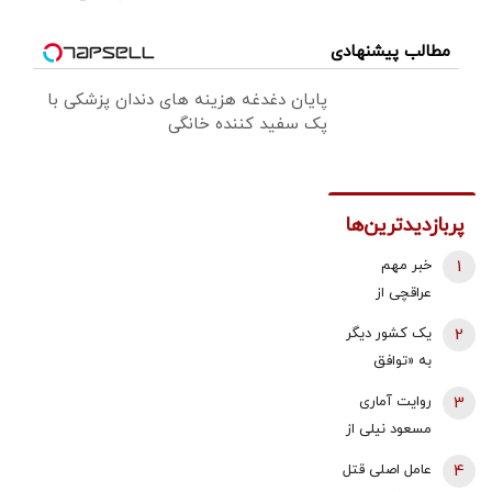
مطالب پیشنهادی
پایان دغدغه هزینه های دندان پزشکی با
پک سفید کننده خانگی
پربازدیدترین‌ها
1
خبر مهم
عراقچی از
مذاکرات
2
یک کشور دیگر
نیروهای نظامی
به «توافق
و دریایی ایران و
مکه» می
3
روایت آماری
عمان درباره
پیوندد/ ترکیه
مسعود نیلی از
تنگه هرمز
خیال ایران را
زندگی ایرانیان
4
عامل اصلی قتل
راحت کرد
از سال 97 تا