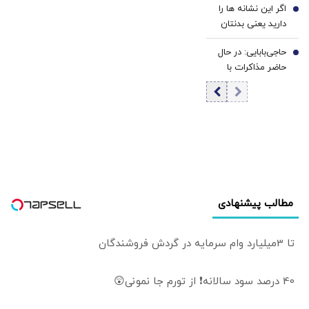
اگر این نشانه ها را
مرداد ۱۴۰۵/ کاهش
6
دارید یعنی بدنتان
قیمت سکه
سریع‌تر از سنتان
حاجی‌بابایی: در حال
پیر می‌شود
7
حاضر مذاکرات با
آمریکا وجود ندارد/
هر کشوری به
آمریکا برای حمله به
ایران کمک کند،
هدف موشک‌ها قرار
می‌گیرد
مطالب پیشنهادی
تا 3میلیارد وام سرمایه در گردش فروشندگان
40 درصد سود سالانه❗ از تورم جا نمونی😲