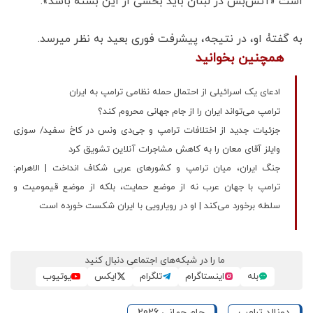
است «آتش‌بس در لبنان باید بخشی از این بسته باشد».
به گفتۀ او، در نتیجه، پیشرفت فوری بعید به نظر میرسد.
همچنین بخوانید
ادعای یک اسرائیلی از احتمال حمله نظامی ترامپ به ایران
ترامپ می‌تواند ایران را از جام جهانی محروم کند؟
جزئیات جدید از اختلافات ترامپ و جی‌دی ونس در کاخ سفید/ سوزی
وایلز آقای معان را به کاهش مشاجرات آنلاین تشویق کرد
جنگ ایران، میان ترامپ و کشورهای عربی شکاف انداخت | الاهرام:
ترامپ با جهان عرب نه از موضع حمایت، بلکه از موضع قیمومیت و
سلطه برخورد می‌کند | او در رویارویی با ایران شکست خورده است
ما را در شبکه‌های اجتماعی دنبال کنید
بله
اینستاگرام
تلگرام
ایکس
یوتیوب
دونالد ترامپ
جام جهانی 2026