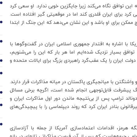
1
این توافق نگاه می‌کند زیرا جایگزین خوبی ندارد. او سعی کرد
ی کرد برای ایران قلدری کند اما در موقعیتی گیر افتاده است.
یج ممکن برای او باشد و این نشان می‌دهد که این جنگ از ابتدا
2
3
ا با اشاره به اقتدار جمهوری اسلامی ایران در گفت‌وگوها با
وافق بسیار نزدیک شده‌ایم اما هر بار که این را می‌شنویم،
ولت ایران را یک عقب‌گرد راهبردی بزرگ برای ایالات متحده و
4
5
اشنگتن با میانجیگری پاکستان در میانه مذاکرات قرار دارند.
جنگ پیشرفت قابل‌توجهی انجام شده است، اگرچه برخی مسائل
6
ونالد ترامپ پس از بی‌نتیجه ماندن دور اول مذاکرات ایران و
اصره غیرقانونی بنادر ایران کرد که روند دیپلماسی را با پیچیدگی‌های
7
8
گه هرمز، اقدامات اعتمادسازی آمریکا از جمله با آزادسازی
تمامی جبهه‌هاست که پس از آن فرصت مذاکراتی تازه‌ای در بازه