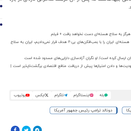
.
9
10
ها هرگز به سلاح هسته‌ای دست نخواهد یافت + فیلم
ترامپ: برای توافق با تهران «هیچ عجله‌ای ندارم»/ اگر تاسیسات هسته‌ای ایران را با بمب‌افکن‌های بی-۲ هدف قرار نمی‌دادیم، ایران به سلاح
ران ارسال کرده است/ او نگران آزادسازی دارایی‌های مسدود شده است
دیت‌ها و دادن امتیازها پیش از دریافت منافع اقتصادی برگشت‌ناپذیر است |
بله
اینستاگرام
تلگرام
ایکس
یوتیوب
کا
دونالد ترامپ رئیس جمهور آمریکا