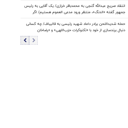
پیچیده ترین نبردهای تاریخی معاصر است
انتقاد صریح عبدالله گنجی به محمدباقر خرازی/ یک آقایی به رئیس
جمهور گفته «الدنگ»، منتظر ورود مدعی العموم هستیم/ اگر
کسی به سران قوا توهین کند مگر طبق قانون قوه قضائیه ورود
حمله شدیداللحن برادر داماد شهید رئیسی به قالیباف/ چه کسانی
نمی‌کند؟
دنبال برندسازی از خود با «تکنوکرات حزب‌اللهی» و «رضاخان
حزب‌اللهی» بودند؟