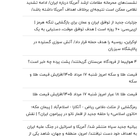
نشست‌های محرمانه مقامات ارشد آمریکا درباره ایران/ ادامه تشدید
نظامی ممکن است نتیجه‌ای برخلاف اهداف آمریکا داشته باشد/
ترامپ به‌دنبال راه خروج از جنگ است
جزئیات جدید از توافق ایران و عمان برای بازگشایی تنگه هرمز |
ای‌بی‌سی: ۶۰ روزه است | هدف توافق موقت، دستیابی به یک
توافق پایدارتر است
اوکراین، روسیه را هدف حمله قرار داد/ آتش سوزی گسترده در
پالایشگاه سیزران
4 هواپیما از فرودگاه عربستان گریختند/ پشت پرده چه خبر است؟
قیمت طلا و سکه امروز شنبه ۱۷ مرداد ۱۴۰۵/افزایش قیمت طلا و
سکه
قیمت طلا ۱۸ عیار امروز شنبه ۱۷ مرداد ۱۴۰۵/افزایش قیمت طلا
رمزگشایی از مثلث دفاعی ریاض - آنکارا - اسلام‌آباد | پیمان مکه؛
«ناتوی اسلامی» یا حلقه‌ جدید از اقمار ناتو در پیرامون ایران؟ | نقش
پنهان ترکیه در اتصال ائتلاف مکه به ناتو
بیانیه جدید سپاه منتشر شد/ آمریکا و اسرائیل در جنگ علیه ایران
به اهداف خود دست نیافتند/ امروز، منطقه و جهان، شاهد یکی از