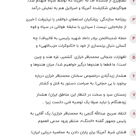
2
تصاویری از جنگنده اف 15 آمریکا که توسط سپاه منهدم شد/
هواگردهای شکارشده آمریکا و اسرائیل هم به نمایش درآمد
3
روزنامه سازندگی: پزشکیان استعفای ذوالقدر را نپذیرفت | خبری
از جابه‌جایی نیست | سرداری با سابقه طولانی در سپاه و قوه
قضائیه چگونه به دبیری شعام رسید؟
4
حمله شدیداللحن برادر داماد شهید رئیسی به قالیباف/ چه
کسانی دنبال برندسازی از خود با «تکنوکرات حزب‌اللهی» و
«رضاخان حزب‌اللهی» بودند؟
5
اظهارات جنجالی محمدباقر خرازی: کشمیر، غزه هند و چین
است/ ما قطعا با هندوها درگیر خواهیم شد/ میان هندوها و
یهودیان و اسرائیل پیوندهای ذاتی وجود دارد
6
هشدار زیدآبادی درخصوص سخنان محمدباقر خرازی درباره
برخورد با بی حجابی/ به صراحت دستور به قتل و کشتار
شهروندان و اشغال دوایر دولتی داده است/ چگونه چنین فرد
7
زمستان سرد و سخت در انتظار این مناطق ایران/ هشدار
خطرناکی آزاد است؟
زودهنگام را نباید صرفا یک توصیه فنی دانست زیرا ...
8
انتقاد صریح عبدالله گنجی به محمدباقر خرازی/ یک آقایی به
رئیس جمهور گفته «الدنگ»، منتظر ورود مدعی العموم
هستیم/ اگر کسی به سران قوا توهین کند مگر طبق قانون
9
افشای شرط آمریکا برای پایان دادن به محاصره دریایی ایران/