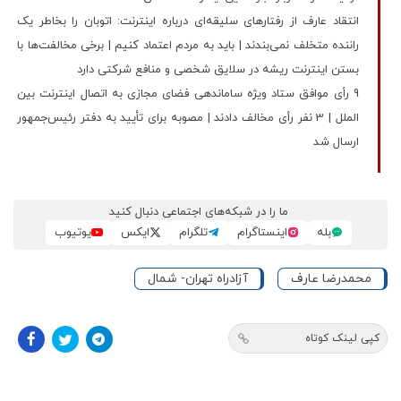
انتقاد عارف از رفتارهای سلیقه‌ای درباره اینترنت: اتوبان را بخاطر یک
راننده متخلف نمی‌بندند | باید به مردم اعتماد کنیم | برخی مخالفت‌ها با
بستن اینترنت ریشه‌ در سلایق شخصی و منافع شرکتی دارد
9 رأی موافق ستاد ویژه ساماندهی فضای مجازی به اتصال اینترنت بین
الملل | 3 نفر رأی مخالف دادند | مصوبه برای تأیید به دفتر رئیس‌جمهور
ارسال شد
ما را در شبکه‌های اجتماعی دنبال کنید
بله
اینستاگرام
تلگرام
ایکس
یوتیوب
محمدرضا عارف
آزادراه تهران- شمال
کپی لینک کوتاه