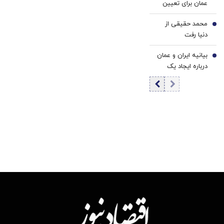
عمان برای تعیین
گسترده صادر
تعرفه ۳ تا ۷
می‌شود
محمد حقیقی از
درصدی در تنگه
6
دنیا رفت
هرمز / رویترز خبر
داد
بیانیه ایران و عمان
7
درباره ایجاد یک
گذرگاه موقت در
تنگه هرمز چه زمان
منتشر می شود؟