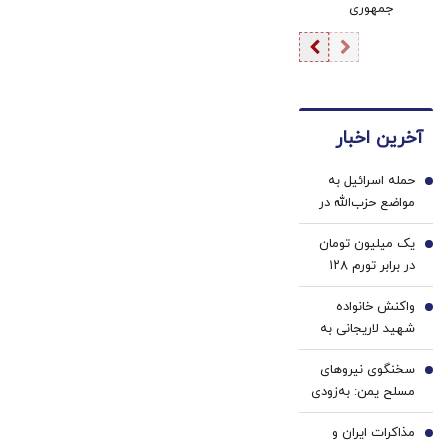
جمهوری
قرار گرفت
اسلامی برای
برخورد با ۲
چهره پرحاشیه/
بوی خیانت به
مشام می‌رسد
آخرین اخبار
حمله اسرائیل به
1
مواضع حزب‌الله در
جنوب لبنان
یک میلیون تومان
2
در برابر تورم ۱۲۸
درصدی/ افزایش
واکنش خانواده
کالابرگ منتفی
3
شهید لاریجانی به
شد؟
یک ادعا/ از اظهارات
سخنگوی نیروهای
شتاب‌زده و غیر
4
مسلح یمن: به‌زودی
کارشناسی شدیداً
بیانیه مهم درباره
اجتناب کنید
مذاکرات ایران و
یک عملیات
5