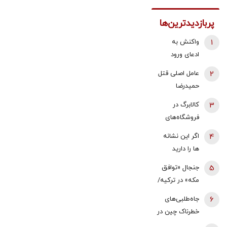
پربازدیدترین‌ها
1
واکنش به
ادعای ورود
هواگردها به
2
عامل اصلی قتل
کشور ٣٠
حمیدرضا
دقیقه قبل از
رجب‌زاده
3
کالابرگ در
حمله به بیت
دستگیر شد
فروشگاه‌های
رهبری/ رییس
بزرگ هم قطع
سازمان
4
اگر این نشانه
شد
هواپیمایی
ها را دارید
کشوری: کذب
یعنی بدنتان
5
جنجال «توافق
محض است/
سریع‌تر از
مکه» در ترکیه/
اگر چنین
سنتان پیر
نمایندگان
گزارشی وجود
6
جاه‌طلبی‌های
می‌شود
مجلس معترض
داشت، خودمان
خطرناک چین در
شدند/ خلاف
آن را
سایه جنگ‌