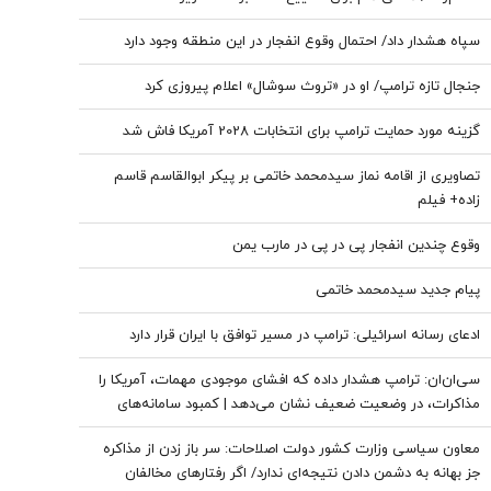
سپاه هشدار داد/ احتمال وقوع انفجار در این منطقه وجود دارد
جنجال تازه ترامپ/ او در «تروث سوشال» اعلام پیروزی کرد
گزینه مورد حمایت ترامپ برای انتخابات 2028 آمریکا فاش شد
تصاویری از اقامه نماز سیدمحمد خاتمی بر پیکر ابوالقاسم قاسم
زاده+ فیلم
وقوع چندین انفجار پی در پی در مارب یمن
پیام جدید سیدمحمد خاتمی
ادعای رسانه اسرائیلی: ترامپ در مسیر توافق با ایران قرار دارد
سی‌ان‌ان: ترامپ هشدار داده که افشای موجودی مهمات، آمریکا را
مذاکرات، در وضعیت ضعیف نشان می‌دهد | کمبود سامانه‌های
دفاع هوایی، متحدان عرب آمریکا را نگران کرده است
معاون سیاسی وزارت کشور دولت اصلاحات: سر باز زدن از مذاکره‌
جز بهانه به دشمن دادن نتیجه‌ای ندارد/ اگر رفتارهای مخالفان