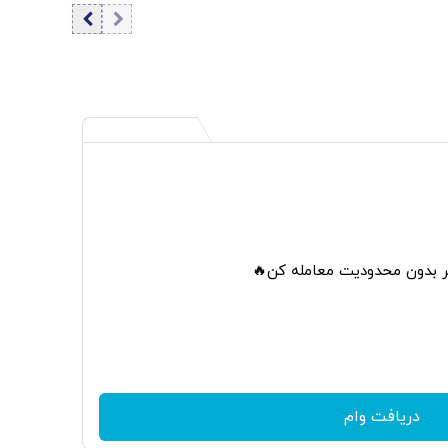
مذاکره مهار نشود، کشور آسیب می‌بیند/ توهین به مسئولان
زمینه‌ساز طمع دشمنان است
تر بدون محدودیت معامله کن🔥
دریافت وام