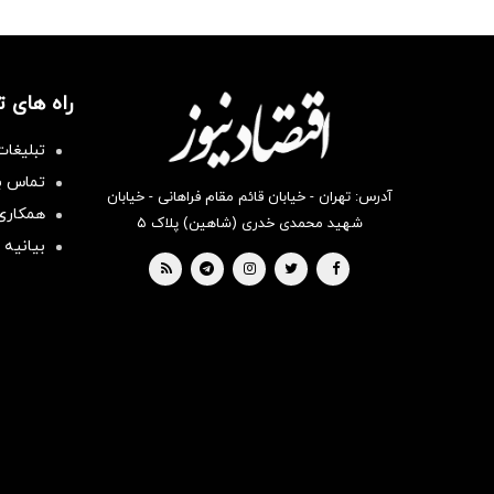
راه های 
تبلیغات
تماس با
آدرس: تهران - خیابان قائم مقام فراهانی - خیابان
همکاری 
شهید محمدی خدری (شاهین) پلاک ۵
بیانیه 