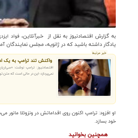
به گزارش اقتصادنیوز به نقل از
خبرآنلاین،
فواد ایزد
یادگار داشته باشید که در ژانویه، مجلس نمایندگان آم
خبر مرتبط
واکنش تند ترامپ به یک ادعا
اقتصادنیوز: ترامپ نوشت: «سی‌ان‌ان،
نمی‌پردازد؛ این در حالی است که متن 
او افزود: ترامپ اکنون روی اقداماتش در ونزوئلا مانور می
خود بسازد.
همچنین بخوانید