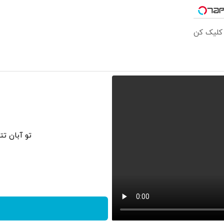
 کلیک کن
تو آبان ت