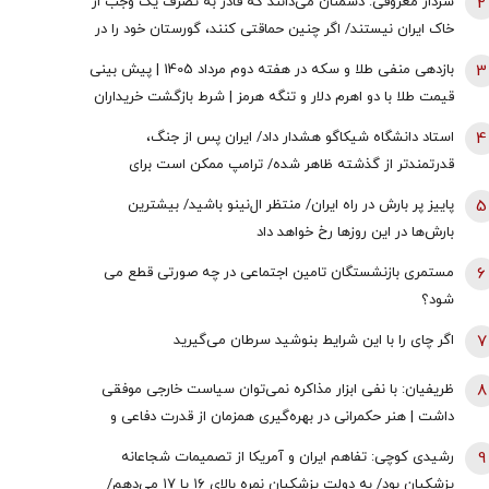
2
سردار معروفی: دشمنان می‌دانند که قادر به تصرف یک وجب از
خاک ایران نیستند/ اگر چنین حماقتی کنند، گورستان خود را در
آنجا خواهند یافت/ دیپلماسی بدون پشتیبانی مردمی
3
بازدهی منفی طلا و سکه در هفته دوم مرداد 1405 | پیش بینی
امکان‌پذیر نیست
قیمت طلا با دو اهرم دلار و تنگه هرمز | شرط بازگشت خریداران
به بازار
4
استاد دانشگاه شیکاگو هشدار داد/ ایران پس از جنگ،
قدرتمندتر از گذشته ظاهر شده/ ترامپ ممکن است برای
دستیابی به یک پیروزی نمادین پیش از انتخابات میان‌دوره‌ای
5
پاییز پر بارش در راه ایران/ منتظر ال‌نینو باشید/ بیشترین
کنگره، به عملیات زمینی روی بیاورد
بارش‌ها در این روزها رخ خواهد داد
6
مستمری بازنشستگان تامین اجتماعی در چه صورتی قطع می
شود؟
7
اگر چای را با این شرایط بنوشید سرطان می‌گیرید
8
ظریفیان: با نفی ابزار مذاکره نمی‌توان سیاست خارجی موفقی
داشت | هنر حکمرانی در بهره‌گیری همزمان از قدرت دفاعی و
ظرفیت‌های دیپلماتیک است، نه حذف یکی به نفع دیگری
9
رشیدی کوچی: تفاهم ایران و آمریکا از تصمیمات شجاعانه
پزشکیان بود/ به دولت پزشکیان نمره بالای ۱۶ یا ۱۷ می‌دهم/