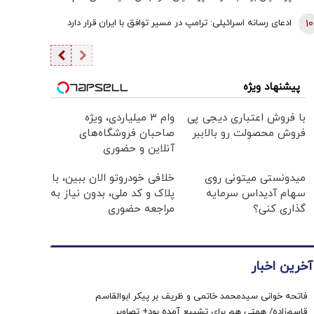
یقین بدانید اگر هر فرد دیگری جای پزشکیان بود، کشور با
10
ادعای رسانه اسرائیلی: ترامپ در مسیر توافق با ایران قرار دارد
مشکلات بزرگی روبه‌رو می‌شد/ اگر جلیلی رئیس‌جمهور
می‌شد...
پیشنهاد ویژه
با فروش اعتباری دیجی پی
وام ۳ میلیاردی، ویژه
فروش محصولت رو بالاببر
صاحبان فروشگاه‌های
آنلاین و حضوری
میدونستی میتونی روی
خلافی خودروتو الان ببین، با
سهام آدیداس سرمایه
پلاک و کد ملی، بدون نیاز به
گذاری کنی؟
مراجعه حضوری
آخرین اخبار
فاتحه خوانی سیدمحمد خاتمی و ظریف بر پیکر ابوالقاسم
قاسم‌زاده/ همتی هم برای تشییع آمده بود+ تصاویر