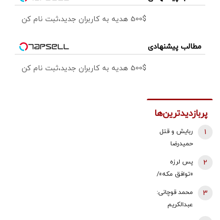
500$ هدیه به کاربران جدید،ثبت نام کن
مطالب پیشنهادی
500$ هدیه به کاربران جدید،ثبت نام کن
پربازدیدترین‌ها
1
ربایش و قتل
حمیدرضا
رجب‌زاده تایید
2
پس لرزه
شد/ ارسال
«توافق مکه»/
ویدئویی از
ترکیه توضیح
3
محمد قوچانی:
لحظه قتل او
داد: بر علیه
عبدالکریم
برای
ایران نیست
سروش
خانواده‌اش+