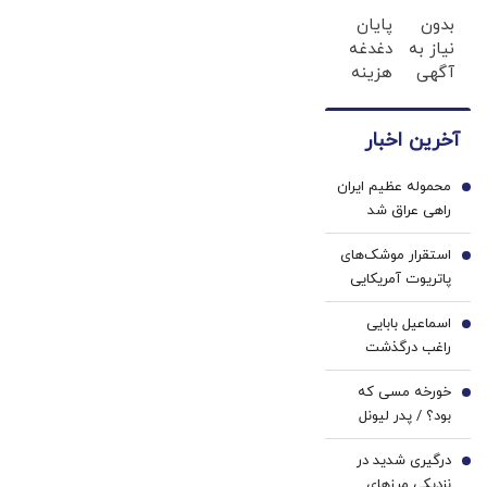
و
با احراز
بدون
پایان
ریاضی
هویت
نیاز به
دغدغه
در
در آبان
آگهی
هزینه
پکیج
تتر
و تنها
های
ماز
با یک
دندان
آخرین اخبار
بار
پزشکی
مراجعه
با پک
محموله عظیم ایران
فروخته
سفید
1
راهی عراق شد
شد
کننده
خانگی
استقرار موشک‌های
2
پاتریوت آمریکایی
در نزدیکی مرز‌های
اسماعیل بابایی
ایران / ماجرا
3
راغب درگذشت
چیست؟
خورخه مسی که
4
بود؟ / پدر لیونل
مسی چگونه از او
درگیری شدید در
یک فوق ستاره
5
نزدیکی مرز‌های